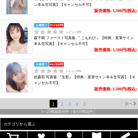
ン本＆生写真】【キャンセル不可】
販売価格: 3,500円(税込)
レビュー
0
件
森千晴 ファースト写真集 『 こもれび 』【特典：直筆サイン
本＆生写真】【キャンセル不可】
販売価格: 3,300円(税込)
レビュー
0
件
絵森彩 写真集 『生彩』【特典：直筆サイン本＆生写真】【キ
ャンセル不可】
販売価格: 3,300円(税込)
1
2
3
4
5
次へ
1
～
25
商品表示中（全
110
商品中）
カテゴリから選ぶ
ALL