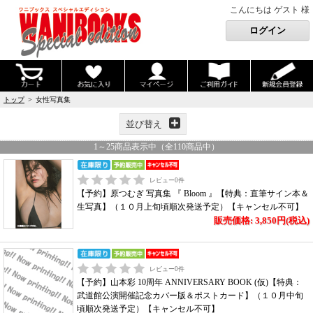
こんにちは ゲスト 様
トップ
> 女性写真集
並び替え
1
～
25
商品表示中（全
110
商品中）
レビュー
0
件
【予約】原つむぎ 写真集 『 Bloom 』【特典：直筆サイン本＆
生写真】（１０月上旬頃順次発送予定）【キャンセル不可】
販売価格: 3,850円(税込)
レビュー
0
件
【予約】山本彩 10周年 ANNIVERSARY BOOK (仮)【特典：
武道館公演開催記念カバー版＆ポストカード】（１０月中旬
頃順次発送予定）【キャンセル不可】