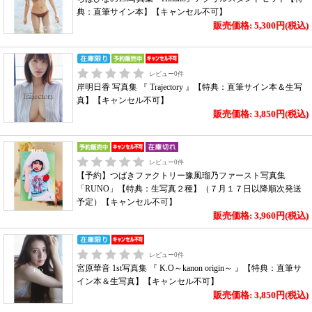
典：直筆サイン本】【キャンセル不可】
販売価格: 5,300円(税込)
レビュー
0
件
岸明日香 写真集 『 Trajectory 』【特典：直筆サイン本＆生写
真】【キャンセル不可】
販売価格: 3,850円(税込)
レビュー
0
件
【予約】つばきファクトリー豫風瑠乃ファースト写真集
「RUNO」【特典：生写真２種】（７月１７日以降順次発送
予定）【キャンセル不可】
販売価格: 3,960円(税込)
レビュー
0
件
宮原華音 1st写真集 『 K.O～kanon origin～ 』【特典：直筆サ
イン本＆生写真】【キャンセル不可】
販売価格: 3,850円(税込)