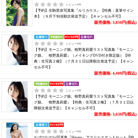
レビュー
0
件
【予約】生駒里奈写真集『ルリカケス』【特典：直筆サイン
本】（９月下旬頃順次発送予定）【キャンセル不可】
販売価格: 3,850円(税込)
レビュー
0
件
【予約】モーニング娘。牧野真莉愛ラスト写真集『モーニン
グ娘。 牧野真莉愛』（メイキングDVD付き限定版）【特
典：生写真２種】（７月３１日以降順次発送予定）【キャン
セル不可】
販売価格: 4,400円(税込)
レビュー
0
件
【予約】モーニング娘。牧野真莉愛ラスト写真集『モーニン
グ娘。 牧野真莉愛』【特典：生写真２種】（７月３１日以
降順次発送予定）【キャンセル不可】
販売価格: 3,630円(税込)
レビュー
0
件
ちばひなの1st写真集『Hinano』アクリルスタンドセット【特