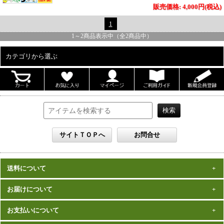
販売価格: 4,000円(税込)
1
1
～
2
商品表示中（全
2
商品中）
カテゴリから選ぶ
ALL
男性写真集
女性写真集
書籍
DVD
カレンダー
雑誌
送料について
セット
一律1,000円(税込)
お届けについて
数量、価格に関わらず
となります。
※沖縄の送料は1,500円となります。
ご注文確認後2週間程度
お支払いについて
※商品により諸事情で金額が変更する場合もございます。
在庫がある商品につきましては、
での
※同梱不可の商品もございますのでご注意ください。
お届けとなります。