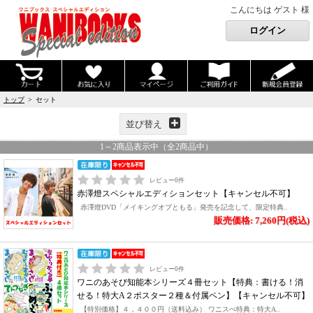
こんにちは ゲスト 様
トップ
> セット
並び替え
1
～
2
商品表示中（全
2
商品中）
レビュー
0
件
赤澤燈スペシャルエディションセット【キャンセル不可】
赤澤燈DVD「メイキングオブともる」発売を記念して、限定特典..
販売価格: 7,260円(税込)
レビュー
0
件
ワニのあそび知能本シリーズ４冊セット【特典：書ける！消
せる！特大A２ポスター２種＆付属ペン】【キャンセル不可】
【特別価格】４，４００円（送料込み） ワニスぺ特典：特大A..