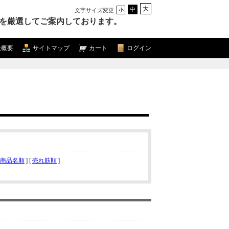
大
中
文字サイズ変更
小
を厳選してご案内しております。
社概要
サイトマップ
カート
ログイン
商品名順
] [
売れ筋順
]