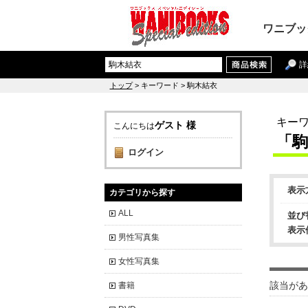
ワニブッ
詳
トップ
> キーワード > 駒木結衣
キー
ゲスト 様
こんにちは
「
ログイン
表示
カテゴリから探す
ALL
並び
表示
男性写真集
女性写真集
該当があ
書籍