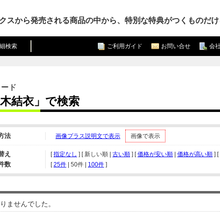
クスから発売される商品の中から、特別な特典がつくものだけ
細検索
ご利用ガイド
お問い合せ
会
ワード
駒木結衣」で検索
方法
画像プラス説明文で表示
画像で表示
替え
[
指定なし
] [ 新しい順 |
古い順
] [
価格が安い順
|
価格が高い順
] [
件数
[ 
25件
 | 
50件
 | 
100件
 ]
りませんでした。