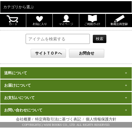
カテゴリから選ぶ
ALL
男性写真集
女性写真集
書籍
DVD
カレンダー
雑誌
送料について
セット
一律1,000円(税込)
お届けについて
数量、価格に関わらず
となります。
※沖縄の送料は1,500円となります。
ご注文確認後2週間程度
お支払いについて
※商品により諸事情で金額が変更する場合もございます。
在庫がある商品につきましては、
での
※同梱不可の商品もございますのでご注意ください。
お届けとなります。
発売（予定）日
予約商品は、特典完成後の発送となりますので、
お問い合わせについて
クレジットカード・代金引換がご利用になれます。
から１～２ヶ月程度
詳細はこちら
でのお届けとなります
会社概要
/
特定商取引法に基づく表記
/
個人情報保護方針
※お届けは日本国内に限らせていただきます。
ワニブックス スペシャルエディション事務局
COPYRIGHT(C) WANI BOOKS CO., LTD. ALL RIGHTS RESERVED.