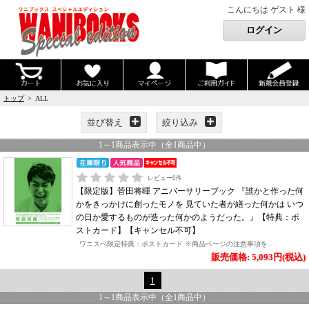
こんにちは ゲスト 様
トップ
> ALL
並び替え
絞り込み
1
～
1
商品表示中（全
1
商品中）
レビュー
0
件
【限定版】菅田将暉 アニバーサリーブック 『誰かと作った何
かをきっかけに創ったモノを 見ていた者が繕った何かは いつ
の日か愛するものが造った何かのようだった。』【特典：ポ
ストカード】【キャンセル不可】
ワニスぺ限定特典：ポストカード ※商品ページの注意事項を..
販売価格: 5,093円(税込)
1
1
～
1
商品表示中（全
1
商品中）