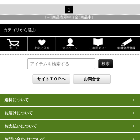
1
1
～
5
商品表示中（全
5
商品中）
カテゴリから選ぶ
ALL
男性写真集
女性写真集
書籍
DVD
カレンダー
雑誌
送料について
セット
一律1,000円(税込)
お届けについて
数量、価格に関わらず
となります。
※沖縄の送料は1,500円となります。
ご注文確認後2週間程度
お支払いについて
※商品により諸事情で金額が変更する場合もございます。
在庫がある商品につきましては、
での
※同梱不可の商品もございますのでご注意ください。
お届けとなります。
発売（予定）日
予約商品は、特典完成後の発送となりますので、
お問い合わせについて
クレジットカード・代金引換がご利用になれます。