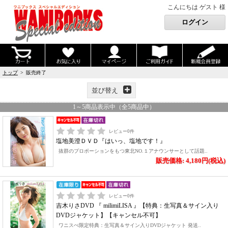
こんにちは ゲスト 様
トップ
> 販売終了
並び替え
1
～
5
商品表示中（全
5
商品中）
レビュー
0
件
塩地美澄ＤＶＤ『はいっ、塩地です！』
抜群のプロポーションをもつ東北NO.１アナウンサーとして話題..
販売価格: 4,180円(税込)
レビュー
0
件
吉木りさDVD 『 milimiLISA 』【特典：生写真＆サイン入り
DVDジャケット】【キャンセル不可】
ワニスぺ限定特典：生写真＆サイン入りDVDジャケット 発送..