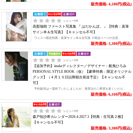
販売価格: 4,180円(税込)
レビュー
0
件
高梨瑞樹 ファースト写真集 『 はだかんぼ。 』【特典：直筆
サイン本＆生写真】【キャンセル不可】
ワニスぺ限定特典：直筆サイン本＆生写真 ※商品ページの注意..
販売価格: 3,300円(税込)
レビュー
0
件
【追加予約】ànukeディレクター／デザイナー：船曳ひろみ
PERSONAL STYLE BOOK（仮）【豪華特典：限定オリジナル
グッズ】（４月１０日以降順次発送予定）【キャンセル不
可】
予約販売は一度終了いたしましたが、再受注のご希望を多くいただ..
販売価格: 6,160円(税込)
レビュー
0
件
森戸知沙希カレンダー2026.4-2027.3【特典：生写真２種】
【キャンセル不可】
販売価格: 3,300円(税込)