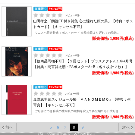
レビュー
0
件
山田孝之『朗読CD付き詩集 心に憧れた頭の男』【特典：ポス
トカード】【キャンセル不可】
ワニスぺ限定特典：ポストカード ※発売日より遅れての発送..
販売価格: 1,980円(税込)
レビュー
0
件
【他商品同梱不可】【２冊セット】プラスアクト2021年4月号
【特典：間宮祥太朗・B3ポスターA+B（各１枚 計２枚）】
販売価格: 1,980円(税込)
レビュー
0
件
真野恵里菜スケジュール帳『ＭＡＮＯＭＥＭＯ』【特典：生
写真】【キャンセル不可】
ご好評につき特典の生写真の絵柄を変えて再登場!! 毎日大好き..
販売価格: 1,980円(税込)
前へ
5
6
7
8
9
次へ