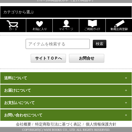
176
～
200
商品表示中（全
213
商品中）
カテゴリから選ぶ
ALL
男性写真集
女性写真集
書籍
DVD
カレンダー
雑誌
送料について
セット
一律1,000円(税込)
お届けについて
数量、価格に関わらず
となります。
※沖縄の送料は1,500円となります。
ご注文確認後2週間程度
お支払いについて
※商品により諸事情で金額が変更する場合もございます。
在庫がある商品につきましては、
での
※同梱不可の商品もございますのでご注意ください。
お届けとなります。
発売（予定）日
予約商品は、特典完成後の発送となりますので、
お問い合わせについて
クレジットカード・代金引換がご利用になれます。
から１～２ヶ月程度
詳細はこちら
でのお届けとなります
会社概要
/
特定商取引法に基づく表記
/
個人情報保護方針
※お届けは日本国内に限らせていただきます。
ワニブックス スペシャルエディション事務局
COPYRIGHT(C) WANI BOOKS CO., LTD. ALL RIGHTS RESERVED.