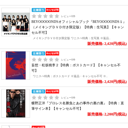
レビュー
0
件
BEYOOOOONDSオフィシャルブック『BEYOOOOONDS１』
（メイキングＤＶＤ付き限定版）【特典：生写真】【キャン
セル不可】
メイキングＤＶＤ付き限定版 ワニスぺ特典：生写真 ※返品..
販売価格: 2,420円(税込)
レビュー
0
件
妄想・松坂桃李２【特典：ポストカード】【キャンセル不
可】
ワニスぺ特典：ポストカード ※返品・キャンセル不可 ※..
販売価格: 2,420円(税込)
レビュー
0
件
蝶野正洋『プロレス名勝負とあの事件の裏の裏』【特典：直
筆サイン本】【キャンセル不可】
販売価格: 2,200円(税込)