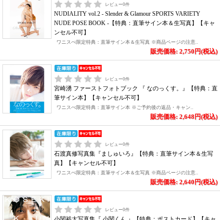
レビュー
0
件
NUDIALITY vol.2 - Slender & Glamour SPORTS VARIETY
NUDE POSE BOOK -【特典：直筆サイン本＆生写真】【キャ
ンセル不可】
ワニスぺ限定特典：直筆サイン本＆生写真 ※商品ページの注意..
販売価格: 2,750円(税込)
レビュー
0
件
宮崎湧 ファーストフォトブック 『 なのっくす。』【特典：直
筆サイン本】【キャンセル不可】
ワニスぺ限定特典：直筆サイン本 ※ご予約後の返品・キャン..
販売価格: 2,648円(税込)
レビュー
0
件
石渡真修写真集『ましゅいろ』【特典：直筆サイン本＆生写
真】【キャンセル不可】
ワニスぺ限定特典：直筆サイン本＆生写真 ※商品ページの注意..
販売価格: 2,640円(税込)
レビュー
0
件
小関裕太写真集『 小関くん 』【特典：ポストカード】【キャ