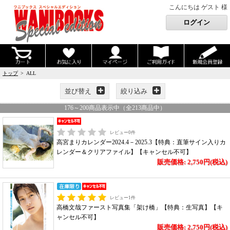
こんにちは ゲスト 様
トップ
> ALL
並び替え
絞り込み
176
～
200
商品表示中（全
213
商品中）
レビュー
0
件
高宮まりカレンダー2024.4－2025.3【特典：直筆サイン入りカ
レンダー＆クリアファイル】【キャンセル不可】
販売価格: 2,750円(税込)
レビュー
1
件
高橋文哉ファースト写真集「架け橋」【特典：生写真】【キ
ャンセル不可】
販売価格: 2,750円(税込)