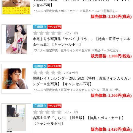
ンセル不可】
ワニスぺ限定特典：ポストカード ※商品ページの注意事項を..
販売価格: 2,530円(税込)
レビュー
0
件
永尾まりや写真集『ヤバイ!まりや。』【特典：直筆サイン本
＆生写真】【キャンセル不可】
ワニスぺ限定特典：直筆サイン本＆生写真 ※商品ページの注意..
販売価格: 2,500円(税込)
レビュー
0
件
黒崎レイナカレンダー 2020-2021【特典：直筆サイン入りカレ
ンダー＆生写真】【キャンセル不可】
ワニスぺ限定特典：直筆サイン入りカレンダー＆生写真 ※ご予..
販売価格: 2,500円(税込)
レビュー
0
件
吉高由里子『しらふ』【通常版】【特典：ポストカード】
【キャンセル不可】
販売価格: 2,420円(税込)