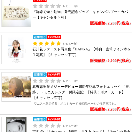
レビュー
0
件
『罫線で遊ぶ動物』発売記念グッズ キャンバスブックカバ
ー【キャンセル不可】
販売価格: 2,200円(税込)
レビュー
1
件
石川花ファースト写真集『HANNA』【特典：直筆サイン本＆
生写真】【キャンセル不可】
販売価格: 2,200円(税込)
レビュー
0
件
真野恵里菜メジャーデビュー10周年記念フォトエッセイ 『 軌
跡 』（ミニカレンダー付限定版）【特典：ポストカード】
【キャンセル不可】
ワニスぺ限定特典：ポストカード ※商品ページの注意事項を..
販売価格: 2,200円(税込)
レビュー
0
件
吉沢 亮 『 Interview 』【特典：ポストカード】【キャンセル不