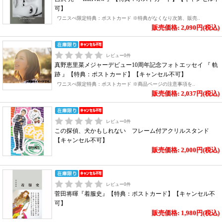
可】
ワニスぺ限定特典：ポストカード ※特典がなくなり次第、販売..
販売価格: 2,090円(税込)
レビュー
0
件
真野恵里菜メジャーデビュー10周年記念フォトエッセイ 『 軌
跡 』【特典：ポストカード】【キャンセル不可】
ワニスぺ限定特典：ポストカード ※商品ページの注意事項を..
販売価格: 2,037円(税込)
レビュー
0
件
この探偵、犬かもしれない フレーム付アクリルスタンド
【キャンセル不可】
販売価格: 2,000円(税込)
レビュー
0
件
菅田将暉『着服史』【特典：ポストカード】【キャンセル不
可】
販売価格: 1,980円(税込)