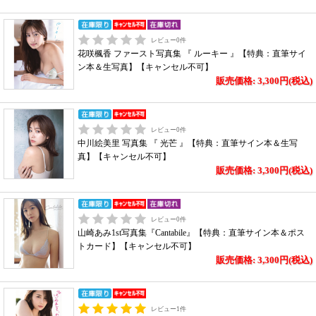
レビュー
0
件
花咲楓香 ファースト写真集 『 ルーキー 』【特典：直筆サイ
ン本＆生写真】【キャンセル不可】
販売価格: 3,300円(税込)
レビュー
0
件
中川絵美里 写真集 『 光芒 』【特典：直筆サイン本＆生写
真】【キャンセル不可】
販売価格: 3,300円(税込)
レビュー
0
件
山崎あみ1st写真集『Cantabile』【特典：直筆サイン本＆ポス
トカード】【キャンセル不可】
販売価格: 3,300円(税込)
レビュー
1
件