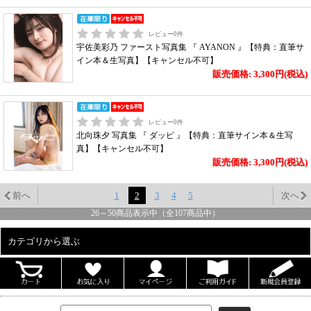
レビュー
0
件
宇佐美彩乃 ファースト写真集 『 AYANON 』【特典：直筆サ
イン本＆生写真】【キャンセル不可】
販売価格: 3,300円(税込)
レビュー
0
件
北向珠夕 写真集 『 ダッピ 』【特典：直筆サイン本＆生写
真】【キャンセル不可】
販売価格: 3,300円(税込)
前へ
1
2
3
4
5
次へ
26
～
50
商品表示中（全
107
商品中）
カテゴリから選ぶ
ALL
男性写真集
女性写真集