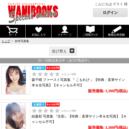
こんにちは ゲスト 様
トップ
> 女性写真集
並び替え
26
～
50
商品表示中（全
107
商品中）
レビュー
0
件
森千晴 ファースト写真集 『 こもれび 』【特典：直筆サイン
本＆生写真】【キャンセル不可】
販売価格: 3,300円(税込)
レビュー
0
件
絵森彩 写真集 『生彩』【特典：直筆サイン本＆生写真】【キ
ャンセル不可】
販売価格: 3,300円(税込)