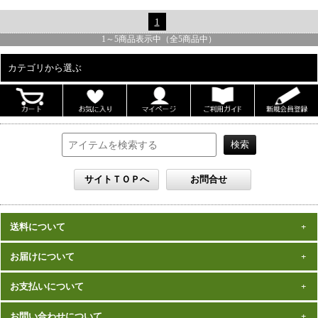
1
1
～
5
商品表示中（全
5
商品中）
カテゴリから選ぶ
ALL
男性写真集
女性写真集
書籍
DVD
カレンダー
雑誌
送料について
セット
一律1,000円(税込)
お届けについて
数量、価格に関わらず
となります。
※沖縄の送料は1,500円となります。
ご注文確認後2週間程度
お支払いについて
※商品により諸事情で金額が変更する場合もございます。
在庫がある商品につきましては、
での
※同梱不可の商品もございますのでご注意ください。
お届けとなります。
発売（予定）日
予約商品は、特典完成後の発送となりますので、
お問い合わせについて
クレジットカード・代金引換がご利用になれます。