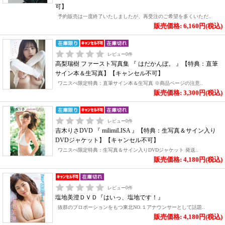
可】
予約販売は一度終了いたしましたが、再受注のご希望を多くいただ..
販売価格: 6,160円(税込)
レビュー
0
件
高梨瑞樹 ファースト写真集 『 はだかんぼ。 』【特典：直筆
サイン本＆生写真】【キャンセル不可】
ワニスぺ限定特典：直筆サイン本＆生写真 ※商品ページの注意..
販売価格: 3,300円(税込)
レビュー
0
件
吉木りさDVD 『 milimiLISA 』【特典：生写真＆サイン入り
DVDジャケット】【キャンセル不可】
ワニスぺ限定特典：生写真＆サイン入りDVDジャケット 発送..
販売価格: 4,180円(税込)
レビュー
0
件
塩地美澄ＤＶＤ『はいっ、塩地です！』
抜群のプロポーションをもつ東北NO.１アナウンサーとして話題..
販売価格: 4,180円(税込)