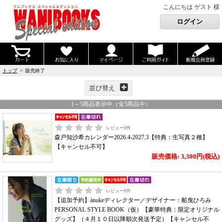
こんにちは ゲスト 様
トップ
> 販売終了
並び替え
1
～
5
商品表示中（全
5
商品中）
レビュー
0
件
森戸知沙希カレンダー2026.4-2027.3【特典：生写真２種】
【キャンセル不可】
販売価格: 3,300円(税込)
レビュー
0
件
【追加予約】ànukeディレクター／デザイナー：船曳ひろみ
PERSONAL STYLE BOOK（仮）【豪華特典：限定オリジナル
グッズ】（４月１０日以降順次発送予定）【キャンセル不