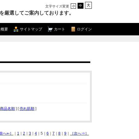
大
中
文字サイズ変更
小
を厳選してご案内しております。
社概要
サイトマップ
カート
ログイン
商品名順
] [
売れ筋順
]
前へ⇐］
｜
1
｜
2
｜
3
｜
4
｜5｜
6
｜
7
｜
8
｜
9
｜
［次へ⇒］