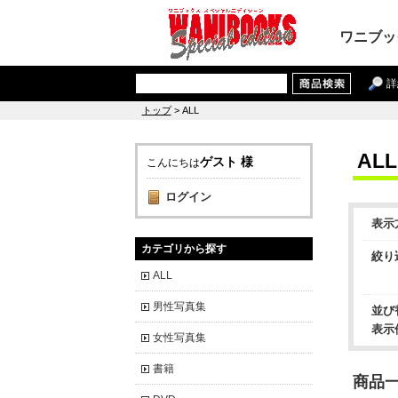
ワニブッ
詳
トップ
> ALL
ALL
ゲスト 様
こんにちは
ログイン
表示
カテゴリから探す
絞り
ALL
男性写真集
並び
表示
女性写真集
書籍
商品一覧