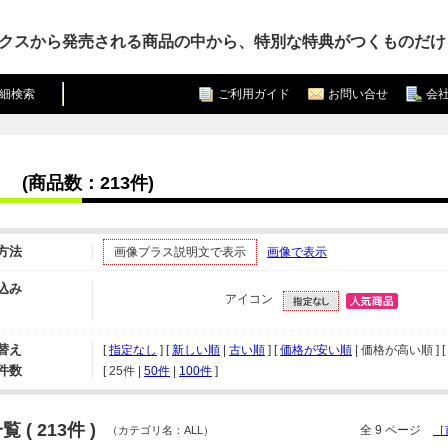
クスから発売される商品の中から、特別な特典がつくものだけ
細検索
ご利用ガイド
お問い合せ
会
(商品数：213件)
方法
画像プラス説明文で表示
画像で表示
込み
アイコン
替え
[
指定なし
] [
新しい順
|
古い順
] [
価格が安い順
| 価格が高い順 ] [
件数
[ 
25件
 | 
50件
 | 
100件
 ]
 ( 213件 )
全 9 ページ
［
（カテゴリ名：ALL）