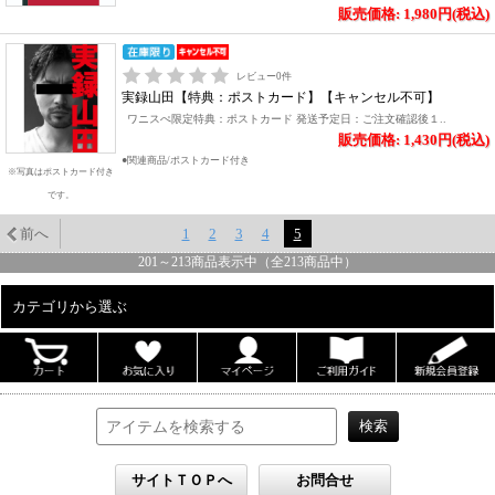
販売価格: 1,980円(税込)
レビュー
0
件
実録山田【特典：ポストカード】【キャンセル不可】
ワニスぺ限定特典：ポストカード 発送予定日：ご注文確認後１..
販売価格: 1,430円(税込)
●関連商品/ポストカード付き
※写真はポストカード付き
です。
前へ
1
2
3
4
5
201
～
213
商品表示中（全
213
商品中）
カテゴリから選ぶ
ALL
男性写真集
女性写真集
書籍
DVD