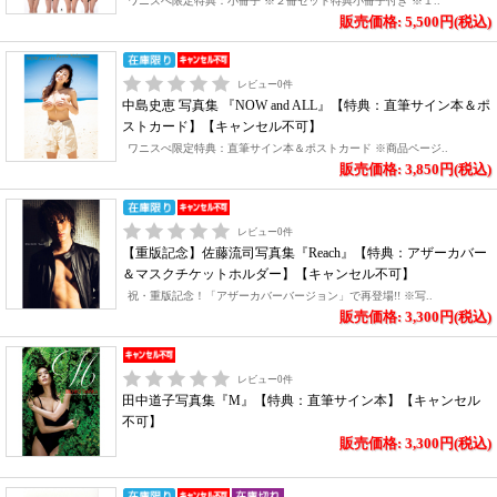
ワニスぺ限定特典：小冊子 ※２冊セット特典小冊子付き ※１..
販売価格: 5,500円(税込)
レビュー
0
件
中島史恵 写真集 『NOW and ALL』【特典：直筆サイン本＆ポ
ストカード】【キャンセル不可】
ワニスぺ限定特典：直筆サイン本＆ポストカード ※商品ページ..
販売価格: 3,850円(税込)
レビュー
0
件
【重版記念】佐藤流司写真集『Reach』【特典：アザーカバー
＆マスクチケットホルダー】【キャンセル不可】
祝・重版記念！「アザーカバーバージョン」で再登場!! ※写..
販売価格: 3,300円(税込)
レビュー
0
件
田中道子写真集『M』【特典：直筆サイン本】【キャンセル
不可】
販売価格: 3,300円(税込)