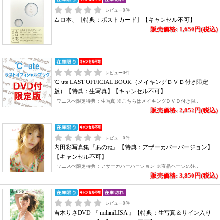
レビュー
0
件
ムロ本、【特典：ポストカード】【キャンセル不可】
販売価格: 1,650円(税込)
レビュー
0
件
℃-ute LAST OFFICIAL BOOK（メイキングＤＶＤ付き限定
版）【特典：生写真】【キャンセル不可】
ワニスぺ限定特典：生写真 ※こちらはメイキングＤＶＤ付き限..
販売価格: 2,852円(税込)
レビュー
0
件
内田彩写真集『あのね』【特典：アザーカバーバージョン】
【キャンセル不可】
ワニスぺ限定特典：アザーカバーバージョン ※商品ページの注..
販売価格: 3,850円(税込)
レビュー
0
件
吉木りさDVD 『 milimiLISA 』【特典：生写真＆サイン入り