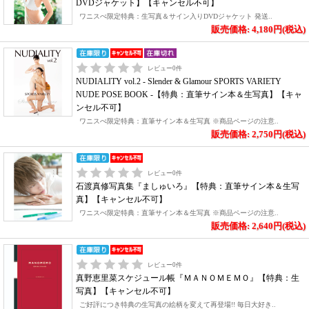
DVDジャケット】【キャンセル不可】
ワニスぺ限定特典：生写真＆サイン入りDVDジャケット 発送..
販売価格: 4,180円(税込)
レビュー
0
件
NUDIALITY vol.2 - Slender & Glamour SPORTS VARIETY
NUDE POSE BOOK -【特典：直筆サイン本＆生写真】【キャ
ンセル不可】
ワニスぺ限定特典：直筆サイン本＆生写真 ※商品ページの注意..
販売価格: 2,750円(税込)
レビュー
0
件
石渡真修写真集『ましゅいろ』【特典：直筆サイン本＆生写
真】【キャンセル不可】
ワニスぺ限定特典：直筆サイン本＆生写真 ※商品ページの注意..
販売価格: 2,640円(税込)
レビュー
0
件
真野恵里菜スケジュール帳『ＭＡＮＯＭＥＭＯ』【特典：生
写真】【キャンセル不可】
ご好評につき特典の生写真の絵柄を変えて再登場!! 毎日大好き..