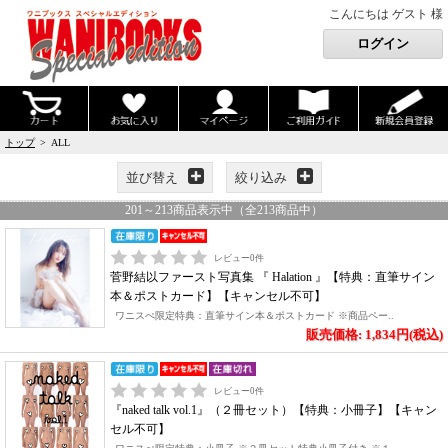
こんにちは ゲスト 様
トップ
> ALL
並び替え
絞り込み
201
～
213
商品表示中（全
213
商品中）
レビュー
0
件
菅野結以ファースト写真集 『 Halation 』【特典：直筆サイン
本＆ポストカード】【キャンセル不可】
ワニスぺ限定特典：直筆サイン本＆ポストカード ※商品ペー..
販売価格: 1,834円(税込)
レビュー
0
件
『naked talk vol.1』（２冊セット）【特典：小冊子】【キャン
セル不可】