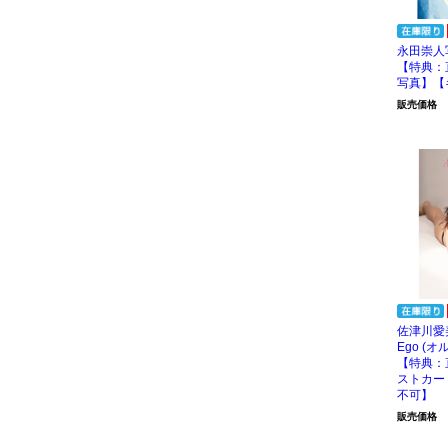
永田崇人
【特典：
写真】【
販売価格
佐津川愛美 
Ego (
【特典：
ストカー
不可】
販売価格