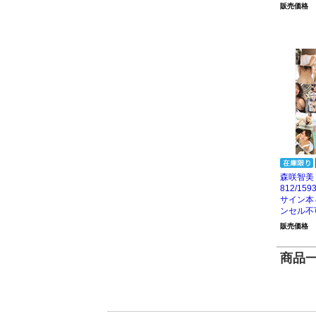
販売価格
森咲智美 
812/1
サイン本
ンセル不
販売価格
商品一覧