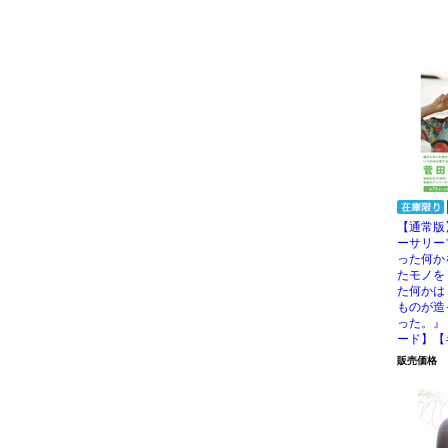
【通常版
ーサリー
った何か
たモノを
た何かは
ものが造
った。』
ード】【
販売価格