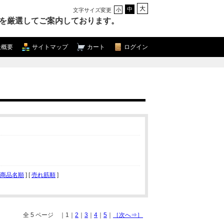
大
中
文字サイズ変更
小
を厳選してご案内しております。
社概要
サイトマップ
カート
ログイン
商品名順
] [
売れ筋順
]
全 5 ページ ｜1｜
2
｜
3
｜
4
｜
5
｜
［次へ⇒］