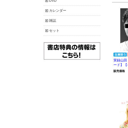
DVD
カレンダー
雑誌
セット
実録山田
ード】【
販売価格