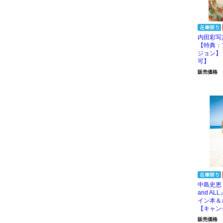
内田彩写
【特典：
ジョン】
可】
販売価格
中島史恵 
and A
イン本＆
【キャン
販売価格