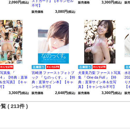
ストカード】【キャンセル
2,090円
3,300円
(税込)
販売価格
(税込)
販
不可】
3,080円
販売価格
(税込)
写真集 『
宮崎湧 ファーストフォトブ
犬童美乃梨 ファースト写真
水
5934 』【特典：直筆
ック 『 なのっくす。』【特
集 『 One da Full 』【特
2
＆生写真】【キャ
典：直筆サイン本】【キャ
典：直筆サイン本＆生写
り
可】
ンセル不可】
真】【キャンセル不可】
【
3,300円
2,648円
3,300円
(税込)
販売価格
(税込)
販売価格
(税込)
販
 ( 213件 )