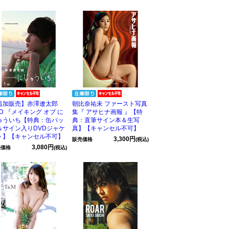
追加販売】赤澤遼太郎
朝比奈祐未 ファースト写真
VD 『メイキング オブ に
集『 アサヒナ画報 』【特
ゅういち【特典：缶バッ
典：直筆サイン本＆生写
＆サイン入りDVDジャケ
真】【キャンセル不可】
ト】【キャンセル不可】
3,300円
販売価格
(税込)
3,080円
売価格
(税込)