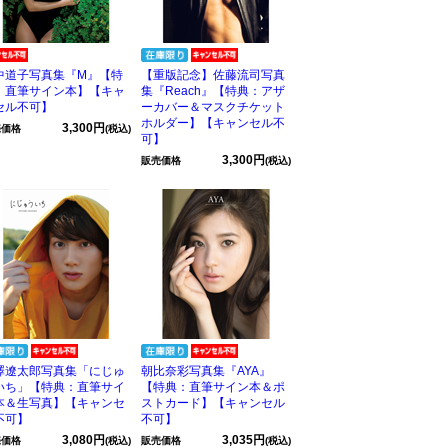
中道子写真集『M』【特
【重版記念】佐藤流司写真
：直筆サイン本】【キャ
集『Reach』【特典：アザ
セル不可】
ーカバー＆マスクチケット
ホルダー】【キャンセル不
3,300円
売価格
(税込)
可】
3,300円
販売価格
(税込)
澤遼太郎写真集「にじゅ
朝比奈彩写真集『AYA』
いち」【特典：直筆サイ
【特典：直筆サイン本＆ポ
本＆生写真】【キャンセ
ストカード】【キャンセル
不可】
不可】
3,080円
3,035円
売価格
(税込)
販売価格
(税込)