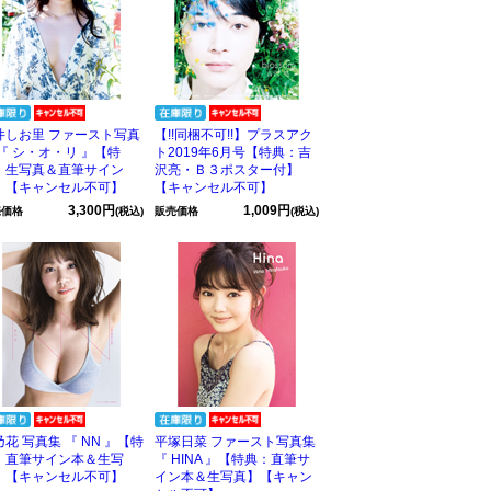
井しお里 ファースト写真
【!!同梱不可!!】プラスアク
 『 シ・オ・リ 』【特
ト2019年6月号【特典：吉
：生写真＆直筆サイン
沢亮・Ｂ３ポスター付】
】【キャンセル不可】
【キャンセル不可】
3,300円
1,009円
売価格
(税込)
販売価格
(税込)
花 写真集 『 NN 』【特
平塚日菜 ファースト写真集
：直筆サイン本＆生写
『 HINA 』【特典：直筆サ
】【キャンセル不可】
イン本＆生写真】【キャン