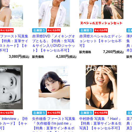
 ファースト写真集
赤澤燈DVD「メイキングオ
赤澤燈スペシャルエディシ
薄
 』【特典：直筆サイ
ブともる」【特典：生写真
ョンセット【キャンセル不
集
ストカード】【キ
＆サイン入りDVDジャケッ
可】
典
不可】
ト】【キャンセル不可】
本
7,260円
販売価格
(税込)
3,080円
4,180円
(税込)
販売価格
(税込)
販
Interview 』【特
矢作穂香 ファースト写真集
中村静香 写真集 『 Hao! 』
菜乃
トカード】【キャ
『 矢作穂香 I’m just me 』
【特典：直筆サイン本＆生
典
可】
【特典：直筆サイン本＆ポ
写真】【キャンセル不可】
真