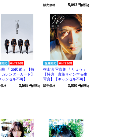
5,093円
販売価格
(税込)
蜂 『 qb図鑑 』【特
横山涼 写真集 『 りょう 』
：カレンダーカード】
【特典：直筆サイン本＆生
キャンセル不可】
写真】【キャンセル不可】
3,565円
3,080円
売価格
(税込)
販売価格
(税込)