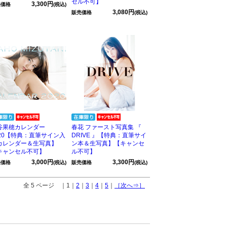
セル不可】
3,300円
売価格
(税込)
3,080円
販売価格
(税込)
谷果穂カレンダー
春花 ファースト写真集 『
020【特典：直筆サイン入
DRIVE 』【特典：直筆サイ
カレンダー＆生写真】
ン本＆生写真】【キャンセ
キャンセル不可】
ル不可】
3,000円
3,300円
売価格
(税込)
販売価格
(税込)
全 5 ページ ｜1｜
2
｜
3
｜
4
｜
5
｜
［次へ⇒］