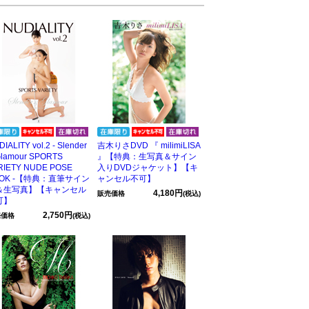
IALITY vol.2 - Slender
吉木りさDVD 『 milimiLISA
Glamour SPORTS
』【特典：生写真＆サイン
RIETY NUDE POSE
入りDVDジャケット】【キ
OOK -【特典：直筆サイン
ャンセル不可】
＆生写真】【キャンセル
4,180円
販売価格
(税込)
可】
2,750円
売価格
(税込)