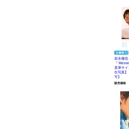
岩永徹也
『 Mess
直筆サイ
生写真】
可】
販売価格