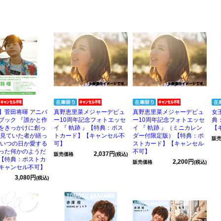
】菅田将暉 アニバ
真野恵里菜メジャーデビュ
真野恵里菜メジャーデビュ
女王
ブック 『誰かと作
ー10周年記念フォトエッセ
ー10周年記念フォトエッセ
典
をきっかけに創っ
イ 『 軌跡 』【特典：ポス
イ 『 軌跡 』（ミニカレン
【
 見ていた者が繕っ
トカード】【キャンセル不
ダー付限定版）【特典：ポ
販
 いつの日か愛する
可】
ストカード】【キャンセル
った何かのようだ
不可】
2,037円
販売価格
(税込)
【特典：ポストカ
2,200円
販売価格
(税込)
キャンセル不可】
3,080円
(税込)