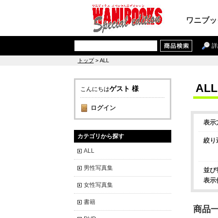
ワニブッ
詳
トップ
> ALL
ALL
ゲスト 様
こんにちは
ログイン
表示
カテゴリから探す
絞り
ALL
男性写真集
並び
表示
女性写真集
書籍
商品一覧