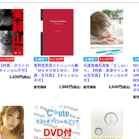
【特典：ポストカ
真野恵里菜スケジュール帳
石渡真修写真集『ましゅい
NUD
キャンセル不可】
『ＭＡＮＯＭＥＭＯ』【特
ろ』【特典：直筆サイン本
& 
典：生写真】【キャンセル
＆生写真】【キャンセル不
VA
1,430円
(税込)
不可】
可】
B
本
1,980円
2,640円
販売価格
(税込)
販売価格
(税込)
不
販