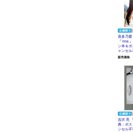
喜多乃愛
『 noa
ン本＆ポ
ャンセル
販売価格
吉沢 亮 『 
典：ポス
ンセル不