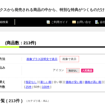
クスから発売される商品の中から、特別な特典がつくものだけ
細検索
ご利用ガイド
お問い合せ
会
(商品数：213件)
方法
画像プラス説明文で表示
画像で表示
込み
アイコン
替え
[
指定なし
] [
新しい順
| 古い順 ] [
価格が安い順
|
価格が高い順
] [
件数
[ 
25件
 | 
50件
 | 
100件
 ]
 ( 213件 )
（カテゴリ名：ALL）