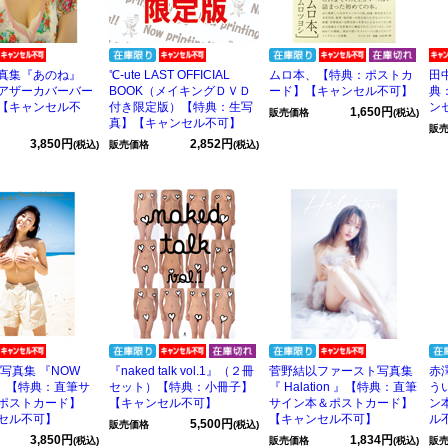
真集『あのね』
℃-ute LAST OFFICIAL
ムロ本、【特典：ポストカ
田
アザーカバーバー
BOOK（メイキングＤＶＤ
ード】【キャンセル不可】
典
【キャンセル不
付き限定版）【特典：生写
ン
1,650円
販売価格
(税込)
真】【キャンセル不可】
販
3,850円
2,852円
(税込)
販売価格
(税込)
写真集 『NOW
『naked talk vol.1』（２冊
菅野結以ファースト写真集
赤
LL』【特典：直筆サ
セット）【特典：小冊子】
『 Halation 』【特典：直筆
う
ポストカード】
【キャンセル不可】
サイン本＆ポストカード】
ン
セル不可】
【キャンセル不可】
ル
5,500円
販売価格
(税込)
3,850円
1,834円
(税込)
販売価格
(税込)
販