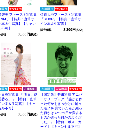
咲智美 ファースト写真集
佐伯大地ファースト写真集
 T&M 』【特典：直筆サ
『ROAR』【特典：直筆サ
ン本＆生写真】【キャン
イン本＆生写真】
ル不可】
3,300円
販売価格
(税込)
3,300円
売価格
(税込)
明日香写真集 『 明日、愛
【限定版】菅田将暉 アニバ
風香る。 』【特典：直筆
ーサリーブック 『誰かと作
イン本＆生写真】【キャ
った何かをきっかけに創っ
セル不可】
たモノを 見ていた者が繕っ
た何かは いつの日か愛する
3,300円
売価格
(税込)
ものが造った何かのようだ
った。』【特典：ポストカ
ード】【キャンセル不可】