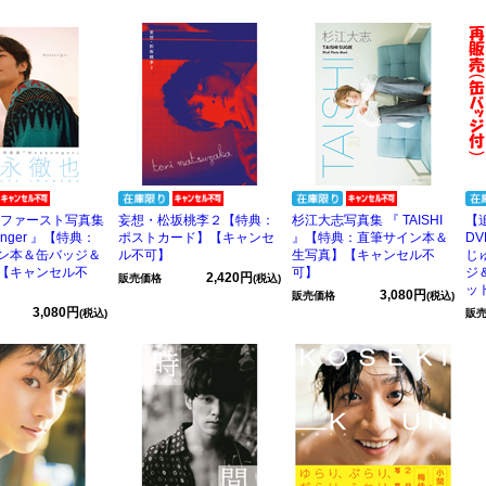
 ファースト写真集
妄想・松坂桃李２【特典：
杉江大志写真集 『 TAISHI
【
enger 』【特典：
ポストカード】【キャンセ
』【特典：直筆サイン本＆
D
ン本＆缶バッジ＆
ル不可】
生写真】【キャンセル不
じ
【キャンセル不
可】
ジ
2,420円
販売価格
(税込)
ッ
3,080円
販売価格
(税込)
3,080円
(税込)
販