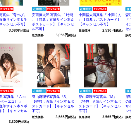
写真集『背のび』
安西慎太郎 写真集 『 時間
小関裕太写真集『 小関くん
森
直筆サイン本＆生
』【特典：直筆サイン本＆
』【特典：ポストカード】
『
キャンセル不可】
ポストカード】【キャンセ
【キャンセル不可】
イ
ル不可】
セ
3,080円
2,530円
(税込)
販売価格
(税込)
3,056円
販売価格
(税込)
販
写真集 『 Alter
脊山麻理子写真集『S』
脊山麻理子写真集『M』
岸
オルターエゴ） 』
【特典：直筆サイン本＆ポ
【特典：直筆サイン本＆ポ
の
直筆サイン本＆ポ
ストカード】【キャンセル
ストカード】【キャンセル
サ
ド】【キャンセル
不可】
不可】
ン
3,565円
3,565円
販売価格
(税込)
販売価格
(税込)
販
3,300円
(税込)