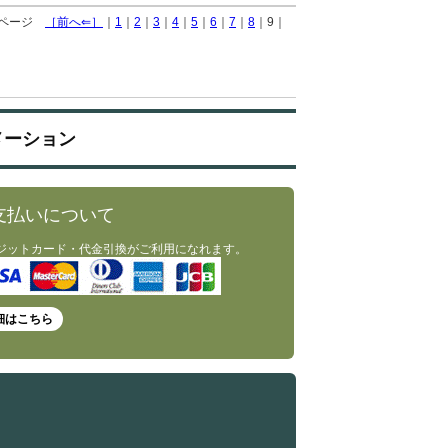
9 ページ
［前へ⇐］
｜
1
｜
2
｜
3
｜
4
｜
5
｜
6
｜
7
｜
8
｜9｜
メーション
支払いについて
ジットカード・代金引換がご利用になれます。
細はこちら