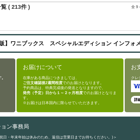
 ( 213件 )
全 
販】ワニブックス スペシャルエディション インフォ
お届けについて
お
す。
在庫がある商品につきましては、
クレ
ご注文確認後2週間程度
でのお届けとなります。
予約商品は、特典完成後の発送となりますので、
発売（予定）日から１～２ヶ月程度
でのお届けとなりま
す。
詳
※お届けは日本国内に限らせていただきます。
ション事務局
・祝日・年末年始は休みのため、返信は営業日までお待ちください。)＞