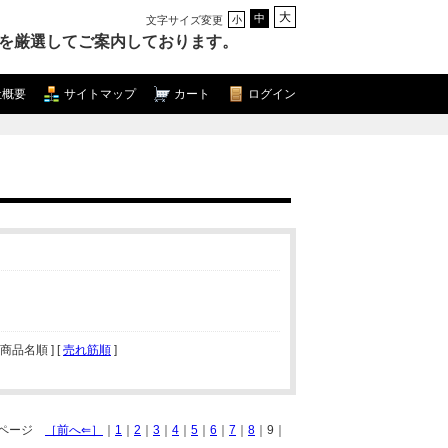
大
中
文字サイズ変更
小
を厳選してご案内しております。
社概要
サイトマップ
カート
ログイン
[ 商品名順 ] [
売れ筋順
]
9 ページ
［前へ⇐］
｜
1
｜
2
｜
3
｜
4
｜
5
｜
6
｜
7
｜
8
｜9｜