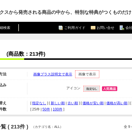
クスから発売される商品の中から、特別な特典がつくものだけ
細検索
ご利用ガイド
お問い合せ
会
(商品数：213件)
方法
画像プラス説明文で表示
画像で表示
込み
アイコン
替え
[
指定なし
] [
新しい順
|
古い順
] [
価格が安い順
|
価格が高い順
] 
件数
[ 
25件
 | 
50件
 | 
100件
 ]
 ( 213件 )
全 
（カテゴリ名：ALL）