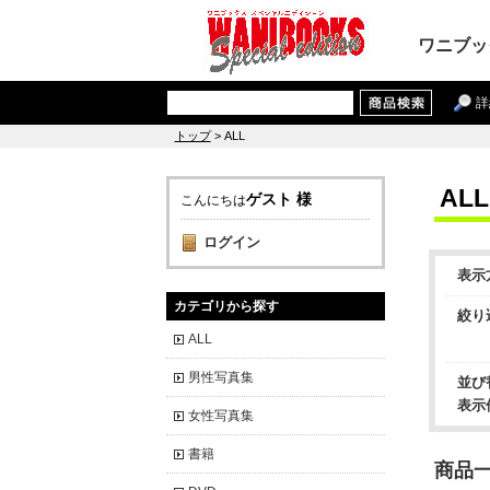
ワニブッ
詳
トップ
> ALL
ALL
ゲスト 様
こんにちは
ログイン
表示
カテゴリから探す
絞り
ALL
男性写真集
並び
表示
女性写真集
書籍
商品一覧