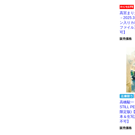
高宮まりカ
－2025
ン入りカ
ファイル
可】
販売価格
高橋駿一 
STILL P
限定版)
本＆生写
不可】
販売価格