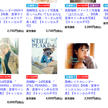
レンダー2024.4
高崎翔太 セカンド写真集 『
高梨瑞樹 ファースト写真集
高
.3【特典：直筆サイ
百っぺん灼いてもかまわな
『 はだかんぼ。 』【特典：
【
レンダー＆クリア
い 』【特典：ランダム生写
直筆サイン本＆生写真】
写
】【キャンセル不
真１枚】 【キャンセル不
【キャンセル不可】
販
可】
3,300円
販売価格
(税込)
2,750円
3,740円
(税込)
販売価格
(税込)
1st写真集 『
高橋駿一 1st写真集 『
黒崎レイナカレンダー
EAKING 』(DVD付
STILL PEAKING 』【特
2020-2021【特典：直筆サ
【特典：直筆サイン
典：直筆サイン本＆生写
イン入りカレンダー＆生写
真】【キャンセル
真】【キャンセル不可】
真】【キャンセル不可】
4,000円
2,500円
販売価格
(税込)
販売価格
(税込)
8,000円
(税込)