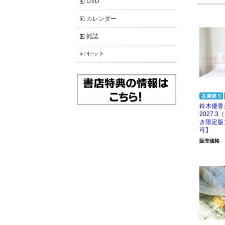
DVD
カレンダー
雑誌
セット
鈴木優香カ
2027.
き限定版
可】
販売価格