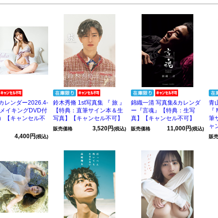
レンダー2026.4-
鈴木秀脩 1st写真集 『 旅 』
錦織一清 写真集&カレンダ
青
3（メイキングDVD付
【特典：直筆サイン本＆生
ー『言魂』【特典：生写
『 
）【キャンセル不
写真】【キャンセル不可】
真】【キャンセル不可】
筆
ャ
3,520円
11,000円
販売価格
(税込)
販売価格
(税込)
4,400円
(税込)
販