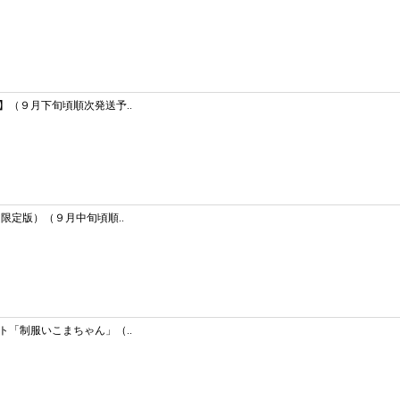
（９月下旬頃順次発送予..
限定版）（９月中旬頃順..
「制服いこまちゃん」（..