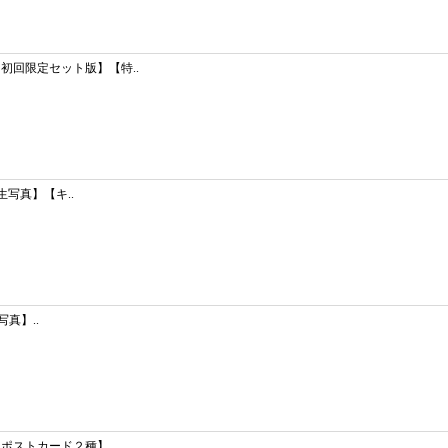
初回限定セット版】【特..
生写真】【キ..
写真】..
ポストカード２種】..