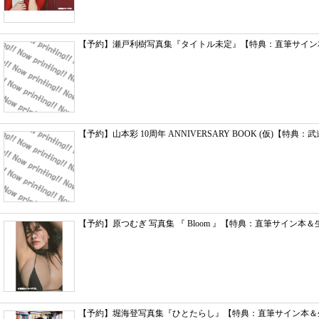
【予約】瀬戸利樹写真集『タイトル未定』【特典：直筆サイン本
【予約】山本彩 10周年 ANNIVERSARY BOOK (仮)【特典：武道
【予約】原つむぎ 写真集 『 Bloom 』【特典：直筆サイン本＆
【予約】堀海登写真集『ひとたらし』【特典：直筆サイン本＆生