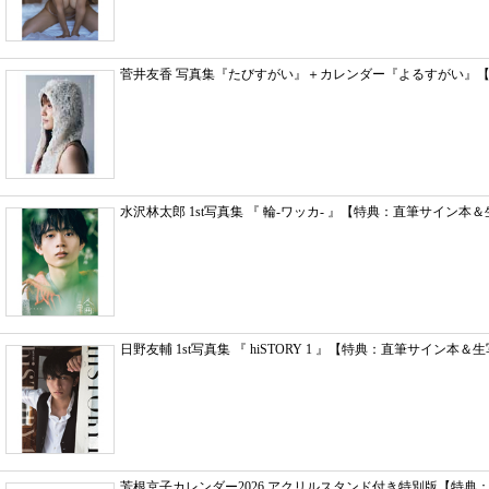
菅井友香 写真集『たびすがい』＋カレンダー『よるすがい』【
水沢林太郎 1st写真集 『 輪-ワッカ- 』【特典：直筆サイン本＆
日野友輔 1st写真集 『 hiSTORY 1 』【特典：直筆サイン本＆生
芳根京子カレンダー2026 アクリルスタンド付き特別版【特典：