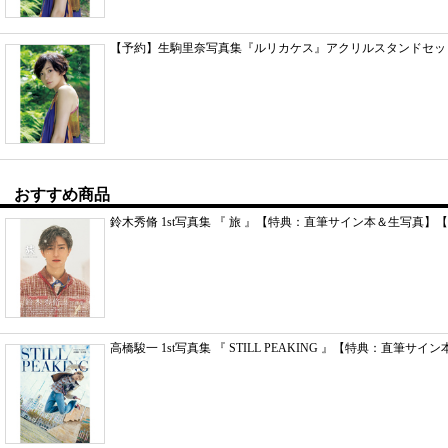
【予約】生駒里奈写真集『ルリカケス』アクリルスタンドセット
おすすめ商品
鈴木秀脩 1st写真集 『 旅 』【特典：直筆サイン本＆生写真】【
高橋駿一 1st写真集 『 STILL PEAKING 』【特典：直筆サイン本