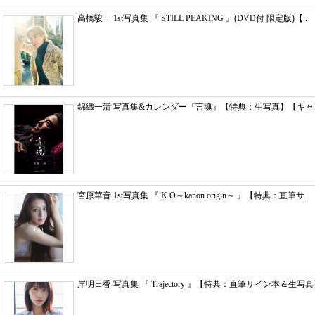
高橋駿一 1st写真集 『 STILL PEAKING 』(DVD付 限定版)【..
錦織一清 写真集&カレンダー『言魂』【特典：生写真】【キ
宮原華音 1st写真集 『 K.O～kanon origin～ 』【特典：直筆サ..
岸明日香 写真集 『 Trajectory 』【特典：直筆サイン本＆生写真