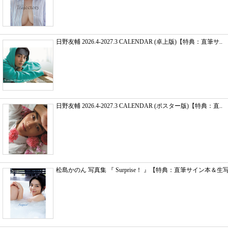
日野友輔 2026.4-2027.3 CALENDAR (卓上版)【特典：直筆サ..
日野友輔 2026.4-2027.3 CALENDAR (ポスター版)【特典：直..
松島かのん 写真集 『 Surprise！ 』【特典：直筆サイン本＆生写