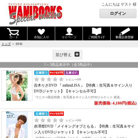
こんにちは ゲスト 様
トップ
> DVD
並び替え
1
～
3
商品表示中（全
3
商品中）
レビュー
0
件
吉木りさDVD 『 milimiLISA 』【特典：生写真＆サイン入り
DVDジャケット】【キャンセル不可】
ワニスぺ限定特典：生写真＆サイン入りDVDジャケット 発送..
販売価格: 4,180円(税込)
レビュー
0
件
赤澤燈DVD「メイキングオブともる」【特典：生写真＆サイ
ン入りDVDジャケット】【キャンセル不可】