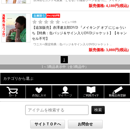
赤澤燈セカンド写真集『ともる』の撮影シーンを追った、メイキン..
販売価格: 4,180円(税込)
レビュー
0
件
【追加販売】赤澤遼太郎DVD 『メイキング オブ にじゅうい
ち【特典：缶バッジ＆サイン入りDVDジャケット】【キャン
セル不可】
ワニスぺ限定特典：缶バッジ＆サイン入りDVDジャケット ..
販売価格: 3,080円(税込)
1
1
～
3
商品表示中（全
3
商品中）
カテゴリから選ぶ
ALL
男性写真集
女性写真集
書籍
DVD