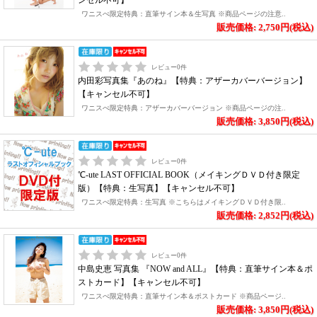
ンセル不可】
ワニスぺ限定特典：直筆サイン本＆生写真 ※商品ページの注意..
販売価格: 2,750円(税込)
レビュー
0
件
内田彩写真集『あのね』【特典：アザーカバーバージョン】
【キャンセル不可】
ワニスぺ限定特典：アザーカバーバージョン ※商品ページの注..
販売価格: 3,850円(税込)
レビュー
0
件
℃-ute LAST OFFICIAL BOOK（メイキングＤＶＤ付き限定
版）【特典：生写真】【キャンセル不可】
ワニスぺ限定特典：生写真 ※こちらはメイキングＤＶＤ付き限..
販売価格: 2,852円(税込)
レビュー
0
件
中島史恵 写真集 『NOW and ALL』【特典：直筆サイン本＆ポ
ストカード】【キャンセル不可】
ワニスぺ限定特典：直筆サイン本＆ポストカード ※商品ページ..
販売価格: 3,850円(税込)