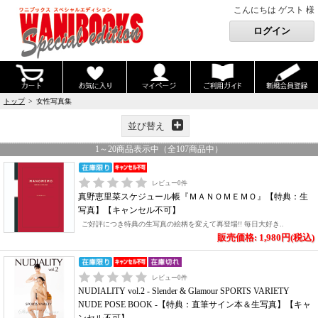
こんにちは ゲスト 様
トップ
> 女性写真集
並び替え
1
～
20
商品表示中（全
107
商品中）
レビュー
0
件
真野恵里菜スケジュール帳『ＭＡＮＯＭＥＭＯ』【特典：生
写真】【キャンセル不可】
ご好評につき特典の生写真の絵柄を変えて再登場!! 毎日大好き..
販売価格: 1,980円(税込)
レビュー
0
件
NUDIALITY vol.2 - Slender & Glamour SPORTS VARIETY
NUDE POSE BOOK -【特典：直筆サイン本＆生写真】【キャ