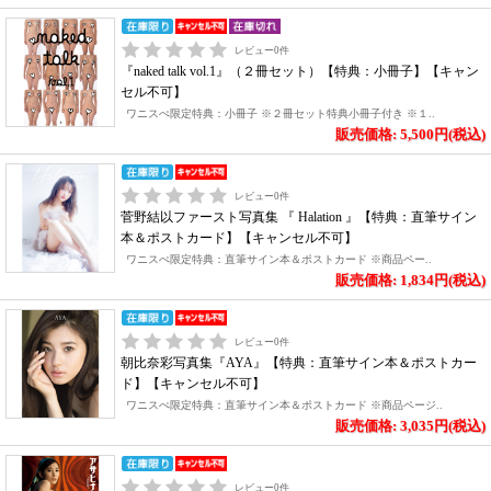
レビュー
0
件
『naked talk vol.1』（２冊セット）【特典：小冊子】【キャン
セル不可】
ワニスぺ限定特典：小冊子 ※２冊セット特典小冊子付き ※１..
販売価格: 5,500円(税込)
レビュー
0
件
菅野結以ファースト写真集 『 Halation 』【特典：直筆サイン
本＆ポストカード】【キャンセル不可】
ワニスぺ限定特典：直筆サイン本＆ポストカード ※商品ペー..
販売価格: 1,834円(税込)
レビュー
0
件
朝比奈彩写真集『AYA』【特典：直筆サイン本＆ポストカー
ド】【キャンセル不可】
ワニスぺ限定特典：直筆サイン本＆ポストカード ※商品ページ..
販売価格: 3,035円(税込)
レビュー
0
件