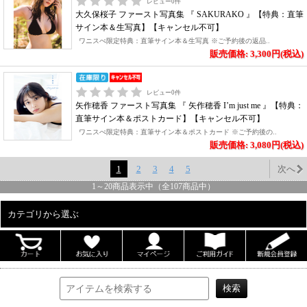
レビュー
0
件
大久保桜子 ファースト写真集 『 SAKURAKO 』【特典：直筆
サイン本＆生写真】【キャンセル不可】
ワニスぺ限定特典：直筆サイン本＆生写真 ※ご予約後の返品..
販売価格: 3,300円(税込)
レビュー
0
件
矢作穂香 ファースト写真集 『 矢作穂香 I’m just me 』【特典：
直筆サイン本＆ポストカード】【キャンセル不可】
ワニスぺ限定特典：直筆サイン本＆ポストカード ※ご予約後の..
販売価格: 3,080円(税込)
1
2
3
4
5
次へ
1
～
20
商品表示中（全
107
商品中）
カテゴリから選ぶ
ALL
男性写真集
女性写真集
書籍