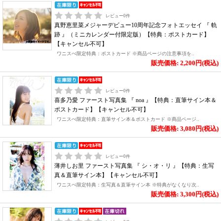
レビュー
0
件
真野恵里菜メジャーデビュー10周年記念フォトエッセイ 『 軌
跡 』（ミニカレンダー付限定版）【特典：ポストカード】
【キャンセル不可】
ワニスぺ限定特典：ポストカード ※商品ページの注意事項を..
販売価格: 2,200円(税込)
レビュー
0
件
喜多乃愛 ファースト写真集 『 noa 』【特典：直筆サイン本＆
ポストカード】【キャンセル不可】
ワニスぺ限定特典：直筆サイン本＆ポストカード ※商品ページ..
販売価格: 3,080円(税込)
レビュー
0
件
薄井しお里 ファースト写真集 『 シ・オ・リ 』【特典：生写
真＆直筆サイン本】【キャンセル不可】
ワニスぺ限定特典：生写真＆直筆サイン本 ※特典がなくなり次..
販売価格: 3,300円(税込)