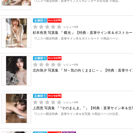
ワニスぺ限定特典：直筆サイン入りカレンダー＆生写真 ※商品..
レビュー
0
件
杉本有美 写真集 『 蝶光 』【特典：直筆サイン本＆ポストカ
ワニスぺ限定特典：直筆サイン本＆ポストカード ※商品ページ..
レビュー
0
件
北向珠夕 写真集 『 M～気の向くままに～ 』【特典：直筆サ
レビュー
0
件
上西恵 写真集 『 “そのまんま。” 』【特典：直筆サイン本＆
ワニスぺ限定特典：直筆サイン本＆生写真 ※商品ページの注意..