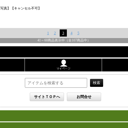
生写真】【キャンセル不可】
1
2
3
4
5
41
～
60
商品表示中（全
107
商品中）