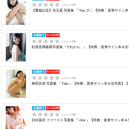
レビュー
0
件
【重版記念】兒玉遥 写真集 『 Stay 25 』【特典：直筆
レビュー
0
件
杉原杏璃最新写真集『それから、』【特典：直筆サイン本＆生
レビュー
0
件
林田百加 写真集 『 Fake 』【特典：直筆サイン本＆生写真】
レビュー
0
件
日向葵衣 ファースト写真集 『 clear 』【特典：直筆サイン