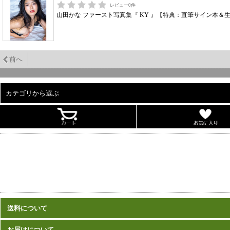
レビュー
0
件
山田かな ファースト写真集『 KY 』【特典：直筆サイン本＆
前へ
カテゴリから選ぶ
ALL
男性写真集
女性写真集
書籍
DVD
カレンダー
雑誌
送料について
セット
お届けについて