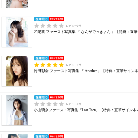
レビュー
0
件
乙陽葵 ファースト写真集 『 なんがでっきょん 』【特典：直
レビュー
1
件
袴田彩会 ファースト写真集 『 Another 』【特典：直筆サ
レビュー
0
件
小山璃奈ファースト写真集『Last Teen』【特典：直筆サイ