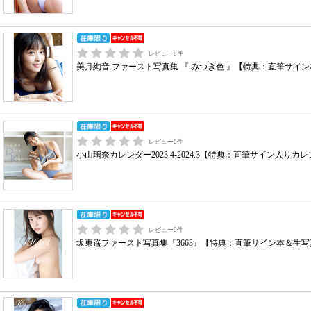
レビュー
0
件
美月絢音 ファースト写真集 『 みつき色 』【特典：直筆サイ
レビュー
0
件
小山璃奈カレンダー2023.4-2024.3【特典：直筆サイン入
レビュー
0
件
坂東遥ファースト写真集『3663』【特典：直筆サイン本＆生