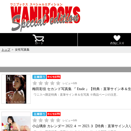
トップ
> 女性写真集
レビュー
0
件
梅田彩佳 セカンド写真集 『 Etude 』【特典：直筆サイン本
ワニスぺ限定特典：直筆サイン本＆生写真 ※商品ページの注意..
レビュー
0
件
小山璃奈 カレンダー 2022.４ ー 2023.３【特典：直筆サ