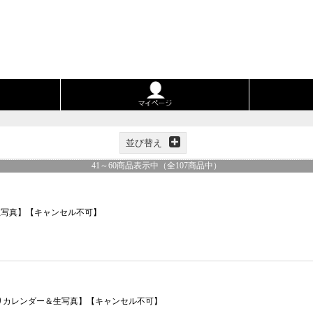
並び替え
41
～
60
商品表示中（全
107
商品中）
＆生写真】【キャンセル不可】
イン入りカレンダー＆生写真】【キャンセル不可】