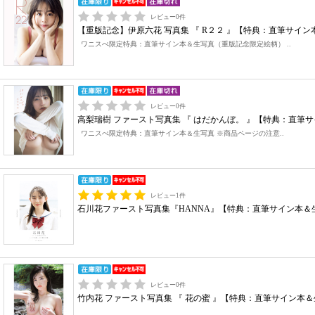
レビュー
0
件
【重版記念】伊原六花 写真集 『 R２２ 』【特典：直筆サ
ワニスぺ限定特典：直筆サイン本＆生写真（重版記念限定絵柄） ..
レビュー
0
件
高梨瑞樹 ファースト写真集 『 はだかんぼ。 』【特典：直筆
ワニスぺ限定特典：直筆サイン本＆生写真 ※商品ページの注意..
レビュー
1
件
石川花ファースト写真集『HANNA』【特典：直筆サイン本＆
レビュー
0
件
竹内花 ファースト写真集 『 花の蜜 』【特典：直筆サイン本