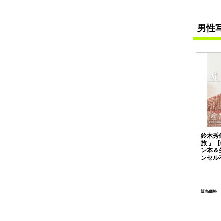
男性
鈴木秀脩
旅 』
ン本＆
ンセル
販売価格