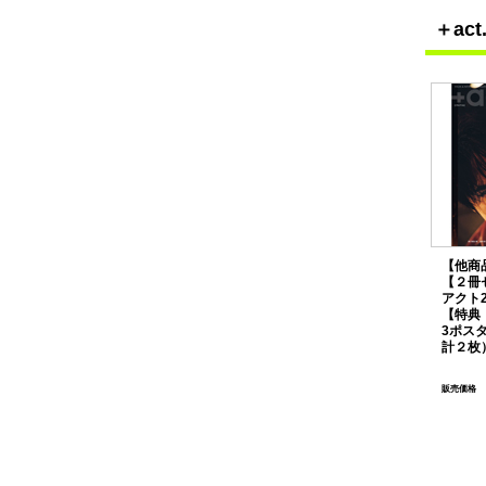
＋a
【他商
【２冊
アクト2
【特典
3ポス
計２枚
販売価格