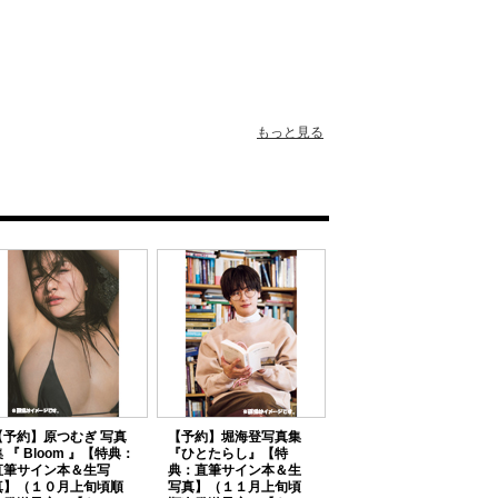
もっと見る
【予約】原つむぎ 写真
【予約】堀海登写真集
 『 Bloom 』【特典：
『ひとたらし』【特
直筆サイン本＆生写
典：直筆サイン本＆生
真】（１０月上旬頃順
写真】（１１月上旬頃