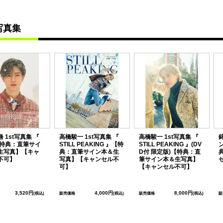
写真集
 1st写真集 『
高橋駿一 1st写真集 『
高橋駿一 1st写真集 『
【特典：直筆サイ
STILL PEAKING 』【特
STILL PEAKING 』(DV
生写真】【キャ
典：直筆サイン本＆生
D付 限定版)【特典：直
不可】
写真】【キャンセル不
筆サイン本＆生写真】
可】
【キャンセル不可】
3,520円
4,000円
8,000円
(税込)
販売価格
(税込)
販売価格
(税込)
販