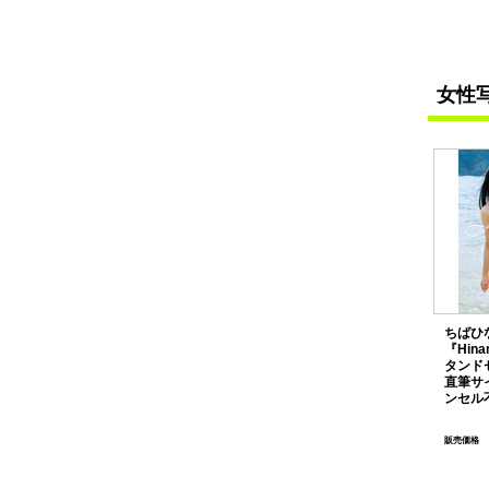
女性
ちばひ
『Hin
タンド
直筆サ
ンセル
販売価格