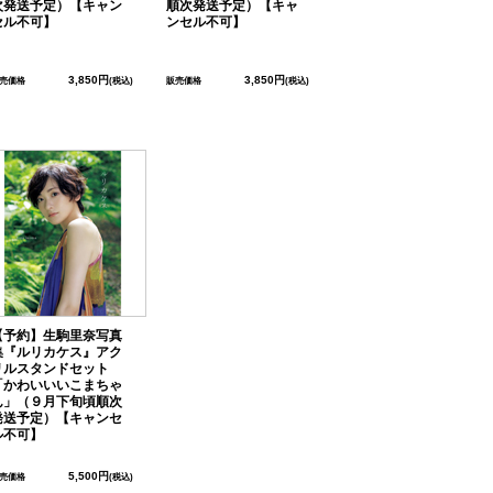
次発送予定）【キャン
順次発送予定）【キャ
セル不可】
ンセル不可】
3,850円
3,850円
売価格
(税込)
販売価格
(税込)
【予約】生駒里奈写真
集『ルリカケス』アク
リルスタンドセット
「かわいいいこまちゃ
ん」（９月下旬頃順次
発送予定）【キャンセ
ル不可】
5,500円
売価格
(税込)