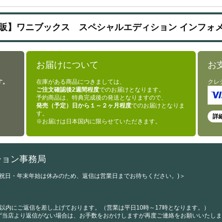
販】ワニブックス スペシャルエディション インフォ
お届けについて
お
す。
在庫がある商品につきましては、
クレ
ご注文確認後2週間程度
でのお届けとなります。
予約商品は、特典完成後の発送となりますので、
発売（予定）日から１～２ヶ月程度
でのお届けとなりま
す。
詳
※お届けは日本国内に限らせていただきます。
ション事務局
・祝日・年末年始は休みのため、返信は営業日までお待ちください。)＞
以内にご返信を差し上げております。（営業は平日10時～17時となります。）
ず当店より返信がない場合は、お手数をおかけしますが再度ご連絡をお願いいたしま