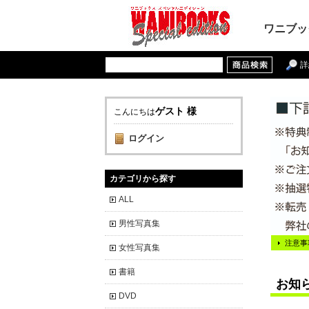
ワニブッ
詳
ゲスト 様
こんにちは
ログイン
カテゴリから探す
ALL
男性写真集
注意事
女性写真集
書籍
お知
DVD