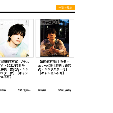
一覧を見る
【!!同梱不可!!】プラス
【!!同梱不可!!】別冊＋
アクト2021年3月号
act. vol.36【特典：吉沢
【特典：吉沢亮・Ｂ３
亮・Ｂ３ポスター付】
ポスター付】【キャン
【キャンセル不可】
セル不可】
990円
990円
売価格
(税込)
販売価格
(税込)