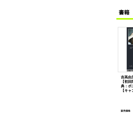
書籍
吉高由
【初回
典：ポ
【キャ
販売価格