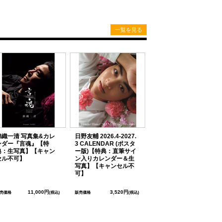
一覧を見る
錦織一清 写真集&カレ
日野友輔 2026.4-2027.
ンダー『言魂』【特
3 CALENDAR (ポスタ
典：生写真】【キャン
ー版)【特典：直筆サイ
セル不可】
ン入りカレンダー＆生
写真】【キャンセル不
可】
11,000円
3,520円
売価格
(税込)
販売価格
(税込)