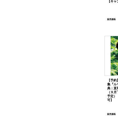
【キャ
販売価格
【予約
集『ル
典：直
（９月
予定）
可】
販売価格