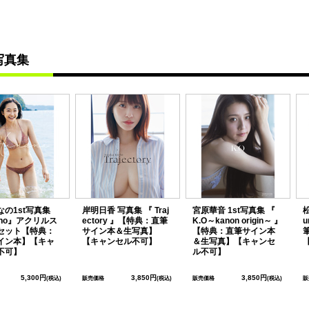
写真集
なの1st写真集
岸明日香 写真集 『 Traj
宮原華音 1st写真集 『
ano』アクリルス
ectory 』【特典：直筆
K.O～kanon origin～ 』
u
セット【特典：
サイン本＆生写真】
【特典：直筆サイン本
イン本】【キャ
【キャンセル不可】
＆生写真】【キャンセ
不可】
ル不可】
5,300円
3,850円
3,850円
(税込)
販売価格
(税込)
販売価格
(税込)
販