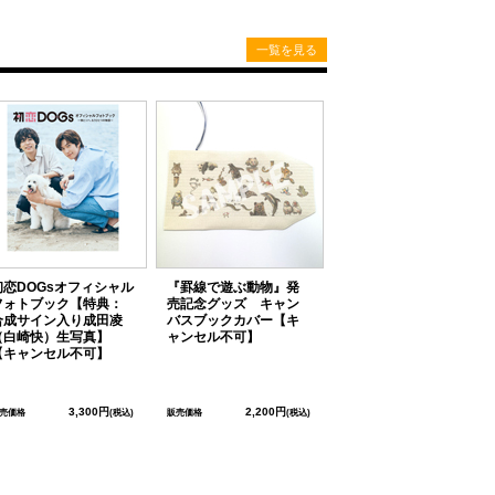
一覧を見る
初恋DOGsオフィシャル
『罫線で遊ぶ動物』発
フォトブック【特典：
売記念グッズ キャン
合成サイン入り成田凌
バスブックカバー【キ
（白崎快）生写真】
ャンセル不可】
【キャンセル不可】
3,300円
2,200円
売価格
(税込)
販売価格
(税込)