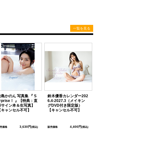
一覧を見る
松島かのん 写真集 『 S
鈴木優香カレンダー202
rprise！ 』【特典：直
6.4-2027.3（メイキン
筆サイン本＆生写真】
グDVD付き限定版）
【キャンセル不可】
【キャンセル不可】
3,630円
4,400円
売価格
(税込)
販売価格
(税込)