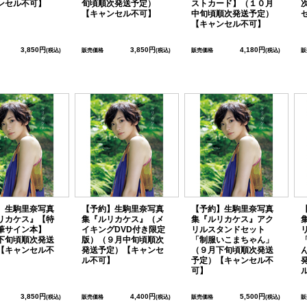
ンセル不可】
旬頃順次発送予定）
ストカード】（１０月
【キャンセル不可】
中旬頃順次発送予定）
【キャンセル不可】
3,850円
3,850円
4,180円
(税込)
販売価格
(税込)
販売価格
(税込)
販
】生駒里奈写真
【予約】生駒里奈写真
【予約】生駒里奈写真
リカケス』【特
集『ルリカケス』（メ
集『ルリカケス』アク
筆サイン本】
イキングDVD付き限定
リルスタンドセット
下旬頃順次発送
版）（９月中旬頃順次
「制服いこまちゃん」
【キャンセル不
発送予定）【キャンセ
（９月下旬頃順次発送
ル不可】
予定）【キャンセル不
可】
3,850円
4,400円
5,500円
(税込)
販売価格
(税込)
販売価格
(税込)
販