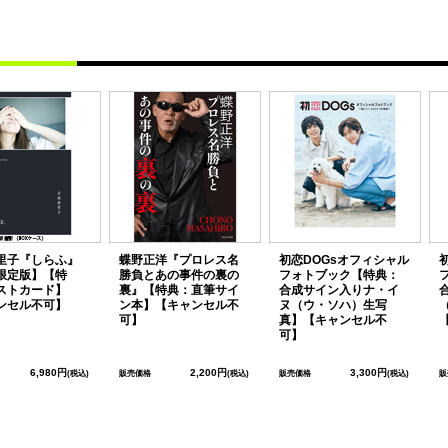
里子『しらふ』
蝶野正洋『プロレス名
初恋DOGsオフィシャル
限定版】【特
勝負とあの事件の裏の
フォトブック【特典：
ストカード】
裏』【特典：直筆サイ
合成サイン入りナ・イ
ンセル不可】
ン本】【キャンセル不
ヌ（ウ・ソハ）生写
可】
真】【キャンセル不
可】
6,980円
2,200円
3,300円
(税込)
販売価格
(税込)
販売価格
(税込)
販