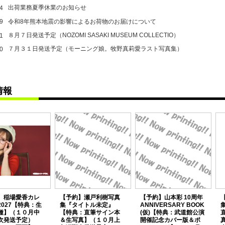
出荷業務夏季休業のお知らせ
4
令和8年熊本地震の影響によるお荷物のお届けについて
9
８月７日発送予定（NOZOMI SASAKI MUSEUM COLLECTIO）
1
７月３１日発送予定（モーニング娘。牧野真莉愛ラスト写真集）
0
情報
】稲場愛香カレ
【予約】瀬戸利樹写真
【予約】山本彩 10周年
2027【特典：生
集『タイトル未定』
ANNIVERSARY BOOK
集
種】（１０月中
【特典：直筆サイン本
(仮)【特典：武道館公演
次発送予定）
＆生写真】（１０月上
開催記念カバー版＆ポ