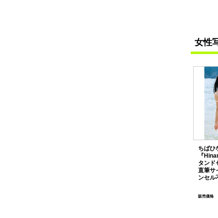
女性
ちばひ
『Hin
タンド
直筆サ
ンセル
販売価格