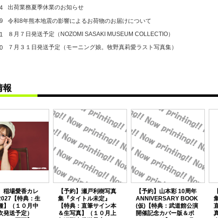
出荷業務夏季休業のお知らせ
4
令和8年熊本地震の影響によるお荷物のお届けについて
9
８月７日発送予定（NOZOMI SASAKI MUSEUM COLLECTIO）
1
７月３１日発送予定（モーニング娘。牧野真莉愛ラスト写真集）
0
情報
】稲場愛香カレ
【予約】瀬戸利樹写真
【予約】山本彩 10周年
2027【特典：生
集『タイトル未定』
ANNIVERSARY BOOK
集
種】（１０月中
【特典：直筆サイン本
(仮)【特典：武道館公演
次発送予定）
＆生写真】（１０月上
開催記念カバー版＆ポ