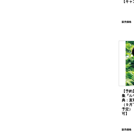
【キャ
販売価格
【予約
集『ル
典：直
（９月
予定）
可】
販売価格