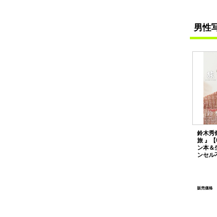
男性
鈴木秀脩
旅 』
ン本＆
ンセル
販売価格