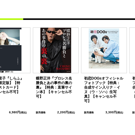
里子『しらふ』
蝶野正洋『プロレス名
初恋DOGsオフィシャル
限定版】【特
勝負とあの事件の裏の
フォトブック【特典：
ストカード】
裏』【特典：直筆サイ
合成サイン入りナ・イ
ンセル不可】
ン本】【キャンセル不
ヌ（ウ・ソハ）生写
可】
真】【キャンセル不
可】
6,980円
2,200円
3,300円
(税込)
販売価格
(税込)
販売価格
(税込)
販