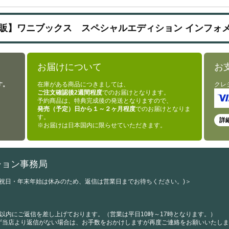
販】ワニブックス スペシャルエディション インフォ
お届けについて
お
す。
在庫がある商品につきましては、
クレ
ご注文確認後2週間程度
でのお届けとなります。
予約商品は、特典完成後の発送となりますので、
発売（予定）日から１～２ヶ月程度
でのお届けとなりま
す。
詳
※お届けは日本国内に限らせていただきます。
ション事務局
・祝日・年末年始は休みのため、返信は営業日までお待ちください。)＞
以内にご返信を差し上げております。（営業は平日10時～17時となります。）
ず当店より返信がない場合は、お手数をおかけしますが再度ご連絡をお願いいたしま