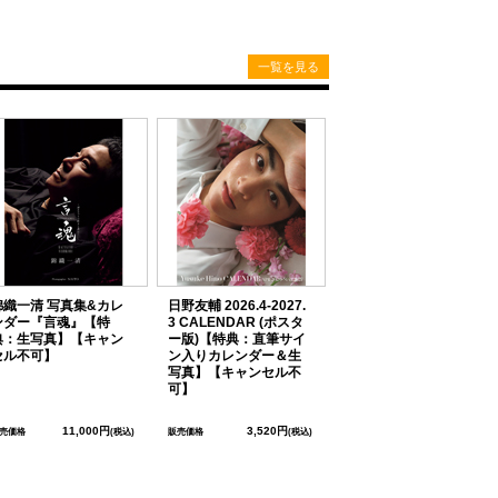
一覧を見る
錦織一清 写真集&カレ
日野友輔 2026.4-2027.
ンダー『言魂』【特
3 CALENDAR (ポスタ
典：生写真】【キャン
ー版)【特典：直筆サイ
セル不可】
ン入りカレンダー＆生
写真】【キャンセル不
可】
11,000円
3,520円
売価格
(税込)
販売価格
(税込)