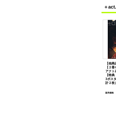
＋a
【他商
【２冊
アクト2
【特典
3ポス
計２枚
販売価格