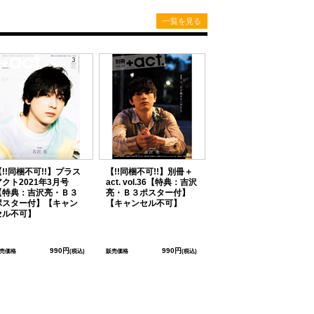
一覧を見る
【!!同梱不可!!】プラス
【!!同梱不可!!】別冊＋
アクト2021年3月号
act. vol.36【特典：吉沢
【特典：吉沢亮・Ｂ３
亮・Ｂ３ポスター付】
ポスター付】【キャン
【キャンセル不可】
セル不可】
990円
990円
売価格
(税込)
販売価格
(税込)