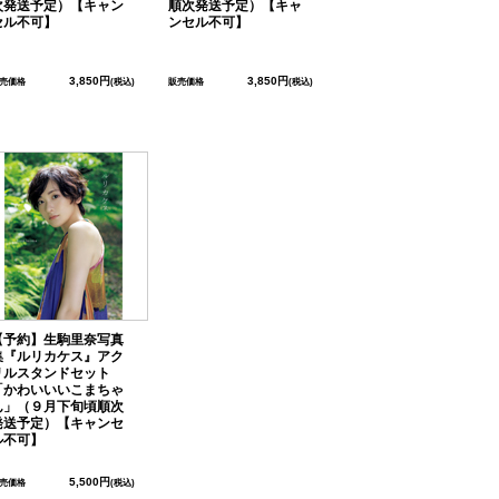
次発送予定）【キャン
順次発送予定）【キャ
セル不可】
ンセル不可】
3,850円
3,850円
売価格
(税込)
販売価格
(税込)
【予約】生駒里奈写真
集『ルリカケス』アク
リルスタンドセット
「かわいいいこまちゃ
ん」（９月下旬頃順次
発送予定）【キャンセ
ル不可】
5,500円
売価格
(税込)