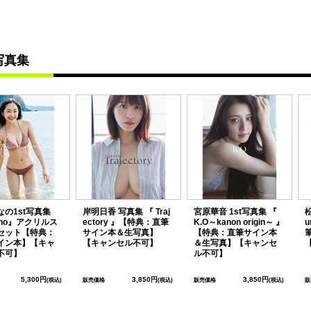
写真集
なの1st写真集
岸明日香 写真集 『 Traj
宮原華音 1st写真集 『
ano』アクリルス
ectory 』【特典：直筆
K.O～kanon origin～ 』
u
セット【特典：
サイン本＆生写真】
【特典：直筆サイン本
イン本】【キャ
【キャンセル不可】
＆生写真】【キャンセ
不可】
ル不可】
5,300円
3,850円
3,850円
(税込)
販売価格
(税込)
販売価格
(税込)
販