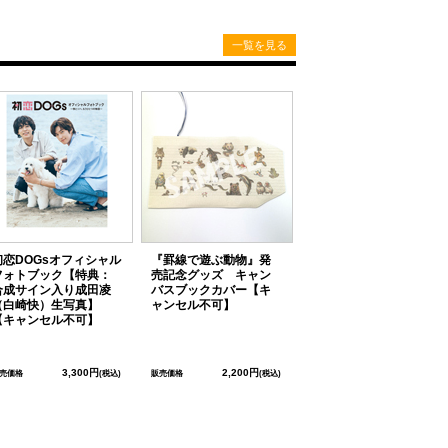
一覧を見る
初恋DOGsオフィシャル
『罫線で遊ぶ動物』発
フォトブック【特典：
売記念グッズ キャン
合成サイン入り成田凌
バスブックカバー【キ
（白崎快）生写真】
ャンセル不可】
【キャンセル不可】
3,300円
2,200円
売価格
(税込)
販売価格
(税込)