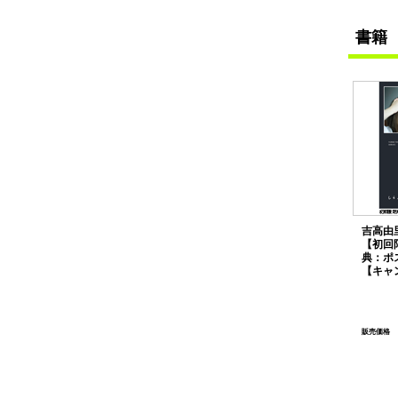
書籍
吉高由
【初回
典：ポ
【キャ
販売価格