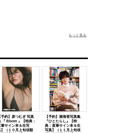
もっと見る
【予約】原つむぎ 写真
【予約】堀海登写真集
 『 Bloom 』【特典：
『ひとたらし』【特
直筆サイン本＆生写
典：直筆サイン本＆生
真】（１０月上旬頃順
写真】（１１月上旬頃