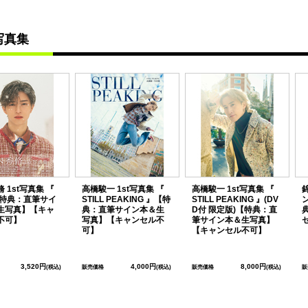
写真集
 1st写真集 『
高橋駿一 1st写真集 『
高橋駿一 1st写真集 『
【特典：直筆サイ
STILL PEAKING 』【特
STILL PEAKING 』(DV
生写真】【キャ
典：直筆サイン本＆生
D付 限定版)【特典：直
不可】
写真】【キャンセル不
筆サイン本＆生写真】
可】
【キャンセル不可】
3,520円
4,000円
8,000円
(税込)
販売価格
(税込)
販売価格
(税込)
販