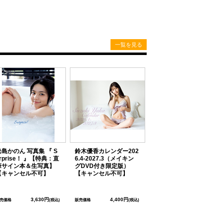
一覧を見る
松島かのん 写真集 『 S
鈴木優香カレンダー202
rprise！ 』【特典：直
6.4-2027.3（メイキン
筆サイン本＆生写真】
グDVD付き限定版）
【キャンセル不可】
【キャンセル不可】
3,630円
4,400円
売価格
(税込)
販売価格
(税込)