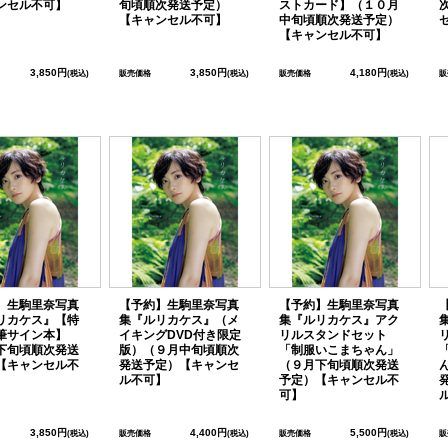
ンセル不可】
旬頃順次発送予定）
ストカード】（１０月
【キャンセル不可】
中旬頃順次発送予定）
【キャンセル不可】
3,850円
3,850円
4,180円
(税込)
販売価格
(税込)
販売価格
(税込)
販
】生駒里奈写真
【予約】生駒里奈写真
【予約】生駒里奈写真
リカケス』【特
集『ルリカケス』（メ
集『ルリカケス』アク
筆サイン本】
イキングDVD付き限定
リルスタンドセット
下旬頃順次発送
版）（９月中旬頃順次
「制服いこまちゃん」
【キャンセル不
発送予定）【キャンセ
（９月下旬頃順次発送
ル不可】
予定）【キャンセル不
可】
3,850円
4,400円
5,500円
(税込)
販売価格
(税込)
販売価格
(税込)
販