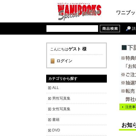
ワニブッ
詳
ゲスト 様
こんにちは
ログイン
カテゴリから探す
ALL
男性写真集
注意事
女性写真集
書籍
お知
DVD