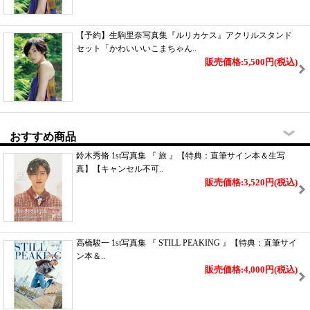
【予約】生駒里奈写真集『ルリカケス』アクリルスタンド
セット「かわいいいこまちゃん..
販売価格:5,500円
(税込)
おすすめ商品
鈴木秀脩 1st写真集 『 旅 』【特典：直筆サイン本＆生写
真】【キャンセル不可..
販売価格:3,520円
(税込)
高橋駿一 1st写真集 『 STILL PEAKING 』【特典：直筆サイ
ン本＆..
販売価格:4,000円
(税込)