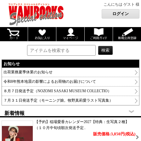
こんにちは ゲスト 様
お知らせ
出荷業務夏季休業のお知らせ
令和8年熊本地震の影響によるお荷物のお届けについて
８月７日発送予定（NOZOMI SASAKI MUSEUM COLLECTIO）
７月３１日発送予定（モーニング娘。牧野真莉愛ラスト写真集）
新着情報
【予約】稲場愛香カレンダー2027【特典：生写真２種】
（１０月中旬頃順次発送予定..
販売価格:3,850円
(税込)