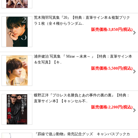
荒木飛羽写真集『20』【特典：直筆サイン本＆複製プリク
ラ１枚（全４種からランダム..
販売価格:3,850円
(税込)
浦井健治 写真集 『 Mirae ～未来～ 』【特典：直筆サイン本
＆生写真】【キ..
販売価格:5,500円
(税込)
蝶野正洋『プロレス名勝負とあの事件の裏の裏』【特典：
直筆サイン本】【キャンセル不..
販売価格:2,200円
(税込)
『罫線で遊ぶ動物』発売記念グッズ キャンバスブックカ