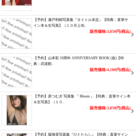
【予約】瀬戸利樹写真集『タイトル未定』【特典：直筆サ
イン本＆生写真】（１０月上旬..
販売価格:3,850円
(税込)
【予約】山本彩 10周年 ANNIVERSARY BOOK (仮)【特
典：武道館..
販売価格:4,180円
(税込)
【予約】原つむぎ 写真集 『 Bloom 』【特典：直筆サイン本
＆生写真】（１０..
販売価格:3,850円
(税込)
【予約】堀海登写真集『ひとたらし』【特典：直筆サイン