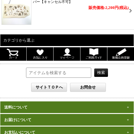
バー【キャンセル不可】
販売価格:2,200円
(税込)
カテゴリから選ぶ
ALL
男性写真集
女性写真集
書籍
DVD
カレンダー
雑誌
送料について
セット
一律1,000円(税込)
お届けについて
数量、価格に関わらず
となります。
※沖縄の送料は1,500円となります。
ご注文確認後2週間程度
お支払いについて
※商品により諸事情で金額が変更する場合もございます。
在庫がある商品につきましては、
での