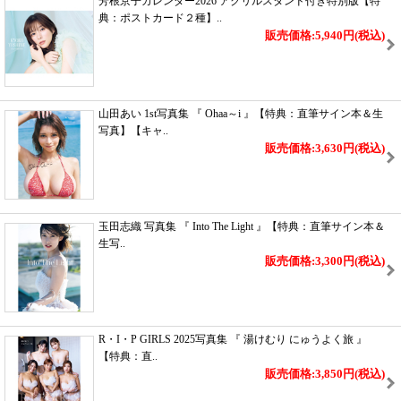
芳根京子カレンダー2026 アクリルスタンド付き特別版【特
典：ポストカード２種】..
販売価格:5,940円
(税込)
山田あい 1st写真集 『 Ohaa～i 』【特典：直筆サイン本＆生
写真】【キャ..
販売価格:3,630円
(税込)
玉田志織 写真集 『 Into The Light 』【特典：直筆サイン本＆
生写..
販売価格:3,300円
(税込)
R・I・P GIRLS 2025写真集 『 湯けむり にゅうよく旅 』
【特典：直..
販売価格:3,850円
(税込)