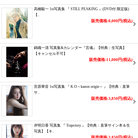
高橋駿一 1st写真集 『 STILL PEAKING 』(DVD付 限定版)
【..
販売価格:8,000円
(税込)
錦織一清 写真集&カレンダー『言魂』【特典：生写真】
【キャンセル不可】
販売価格:11,000円
(税込)
宮原華音 1st写真集 『 K.O～kanon origin～ 』【特典：直筆
サ..
販売価格:3,850円
(税込)
岸明日香 写真集 『 Trajectory 』【特典：直筆サイン本＆生
写真】【キ..
販売価格:3,850円
(税込)