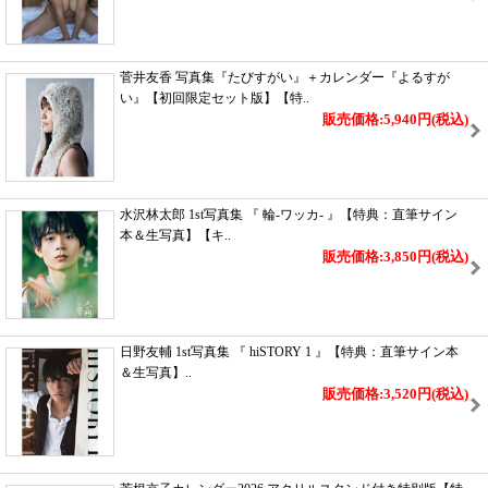
菅井友香 写真集『たびすがい』＋カレンダー『よるすが
い』【初回限定セット版】【特..
販売価格:5,940円
(税込)
水沢林太郎 1st写真集 『 輪-ワッカ- 』【特典：直筆サイン
本＆生写真】【キ..
販売価格:3,850円
(税込)
日野友輔 1st写真集 『 hiSTORY 1 』【特典：直筆サイン本
＆生写真】..
販売価格:3,520円
(税込)