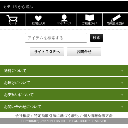
カテゴリから選ぶ
ALL
男性写真集
女性写真集
書籍
DVD
カレンダー
雑誌
送料について
セット
一律1,000円(税込)
お届けについて
数量、価格に関わらず
となります。
※沖縄の送料は1,500円となります。
ご注文確認後2週間程度
お支払いについて
※商品により諸事情で金額が変更する場合もございます。
在庫がある商品につきましては、
での
※同梱不可の商品もございますのでご注意ください。
お届けとなります。
発売（予定）日
予約商品は、特典完成後の発送となりますので、
お問い合わせについて
クレジットカード・代金引換がご利用になれます。
から１～２ヶ月程度
詳細はこちら
でのお届けとなります
会社概要
/
特定商取引法に基づく表記
/
個人情報保護方針
※お届けは日本国内に限らせていただきます。
ワニブックス スペシャルエディション事務局
COPYRIGHT(C) WANI BOOKS CO., LTD. ALL RIGHTS RESERVED.