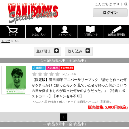
こんにちは ゲスト 様
トップ
> ALL
並び替え
絞り込み
1
～
1
商品表示中（全
1
商品中）
レビュー
0
件
【限定版】菅田将暉 アニバーサリーブック 『誰かと作った何
かをきっかけに創ったモノを 見ていた者が繕った何かは いつ
の日か愛するものが造った何かのようだった。』【特典：ポ
ストカード】【キャンセル不可】
ワニスぺ限定特典：ポストカード ※商品ページの注意事項を..
販売価格: 5,093円(税込)
1
1
～
1
商品表示中（全
1
商品中）