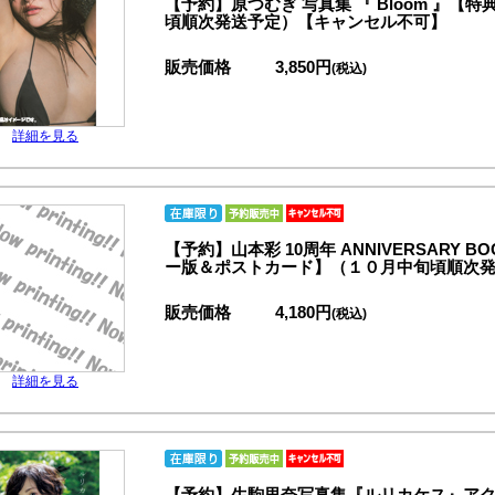
【予約】原つむぎ 写真集 『 Bloom 』
頃順次発送予定）【キャンセル不可】
販売価格
3,850円
(税込)
詳細を見る
【予約】山本彩 10周年 ANNIVERSARY 
ー版＆ポストカード】（１０月中旬頃順次
販売価格
4,180円
(税込)
詳細を見る
【予約】生駒里奈写真集『ルリカケス』ア