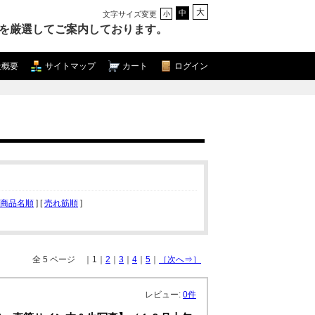
大
中
文字サイズ変更
小
を厳選してご案内しております。
社概要
サイトマップ
カート
ログイン
商品名順
] [
売れ筋順
]
全 5 ページ ｜1｜
2
｜
3
｜
4
｜
5
｜
［次へ⇒］
レビュー:
0件