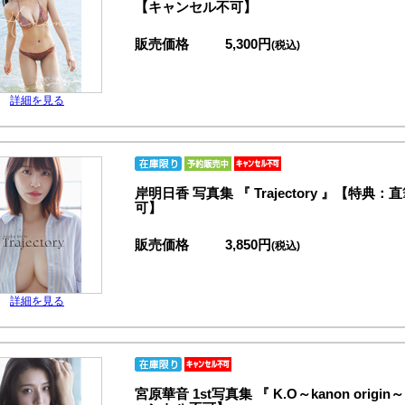
【キャンセル不可】
販売価格
5,300円
(税込)
詳細を見る
岸明日香 写真集 『 Trajectory 』【
可】
販売価格
3,850円
(税込)
詳細を見る
宮原華音 1st写真集 『 K.O～kanon or