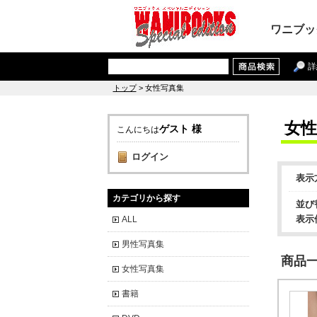
ワニブッ
詳
トップ
> 女性写真集
女性
ゲスト 様
こんにちは
ログイン
表示
カテゴリから探す
並び
表示
ALL
男性写真集
商品一覧
女性写真集
書籍