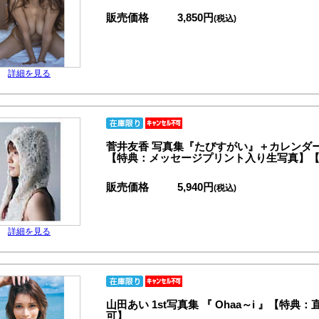
販売価格
3,850円
(税込)
詳細を見る
菅井友香 写真集『たびすがい』＋カレンダ
【特典：メッセージプリント入り生写真】
販売価格
5,940円
(税込)
詳細を見る
山田あい 1st写真集 『 Ohaa～i 』【
可】