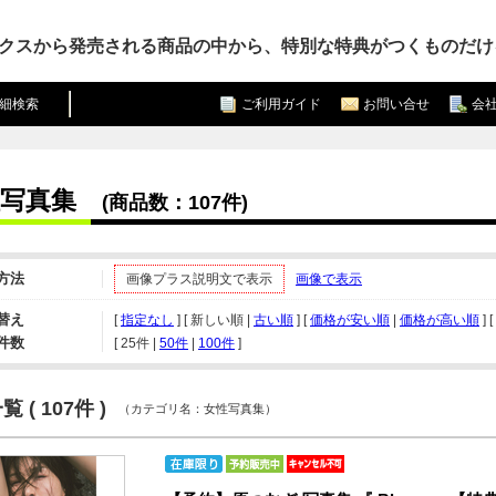
クスから発売される商品の中から、特別な特典がつくものだけ
細検索
ご利用ガイド
お問い合せ
会
写真集
(商品数：107件)
方法
画像プラス説明文で表示
画像で表示
替え
[
指定なし
] [ 新しい順 |
古い順
] [
価格が安い順
|
価格が高い順
] [
件数
[ 
25件
 | 
50件
 | 
100件
 ]
 ( 107件 )
（カテゴリ名：女性写真集）