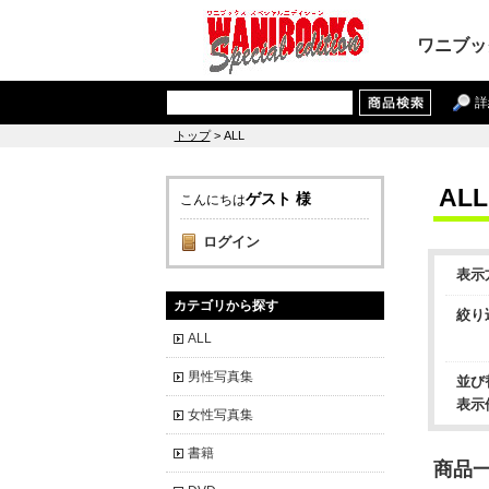
ワニブッ
詳
トップ
> ALL
ALL
ゲスト 様
こんにちは
ログイン
表示
カテゴリから探す
絞り
ALL
男性写真集
並び
表示
女性写真集
書籍
商品一覧