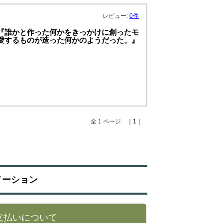
レビュー:
0件
 『誰かと作った何かをきっかけに創ったモ
か愛するものが造った何かのようだった。』
】
全 1 ページ ｜1｜
メーション
支払いについて