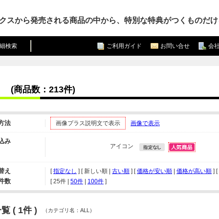
クスから発売される商品の中から、特別な特典がつくものだけ
細検索
ご利用ガイド
お問い合せ
会
(商品数：213件)
方法
画像プラス説明文で表示
画像で表示
込み
アイコン
替え
[
指定なし
] [ 新しい順 |
古い順
] [
価格が安い順
|
価格が高い順
] [
件数
[ 
25件
 | 
50件
 | 
100件
 ]
 ( 1件 )
（カテゴリ名：ALL）