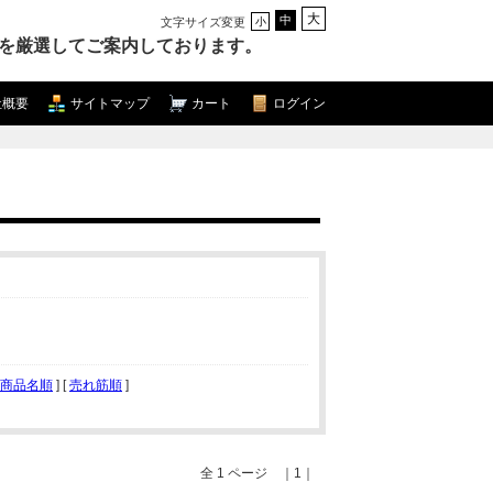
大
中
文字サイズ変更
小
を厳選してご案内しております。
社概要
サイトマップ
カート
ログイン
商品名順
] [
売れ筋順
]
全 1 ページ ｜1｜