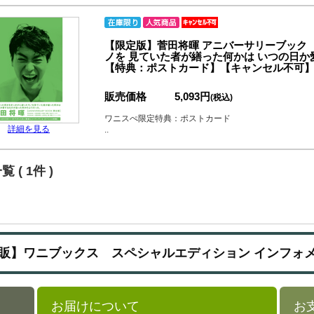
【限定版】菅田将暉 アニバーサリーブック
ノを 見ていた者が繕った何かは いつの日
【特典：ポストカード】【キャンセル不可
販売価格
5,093円
(税込)
ワニスぺ限定特典：ポストカード
詳細を見る
..
 ( 1件 )
販】ワニブックス スペシャルエディション インフォ
お届けについて
お