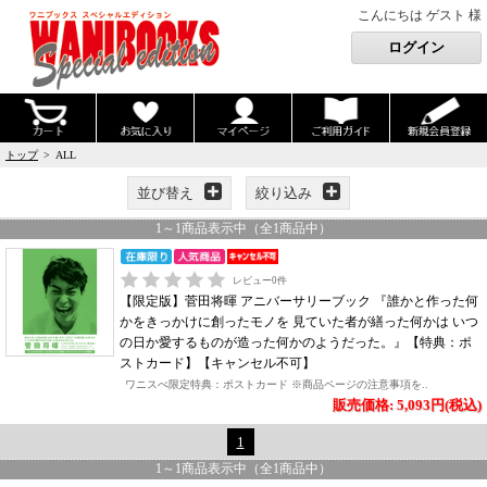
こんにちは ゲスト 様
トップ
> ALL
並び替え
絞り込み
1
～
1
商品表示中（全
1
商品中）
レビュー
0
件
【限定版】菅田将暉 アニバーサリーブック 『誰かと作った何
かをきっかけに創ったモノを 見ていた者が繕った何かは いつ
の日か愛するものが造った何かのようだった。』【特典：ポ
ストカード】【キャンセル不可】
ワニスぺ限定特典：ポストカード ※商品ページの注意事項を..
販売価格: 5,093円(税込)
1
1
～
1
商品表示中（全
1
商品中）