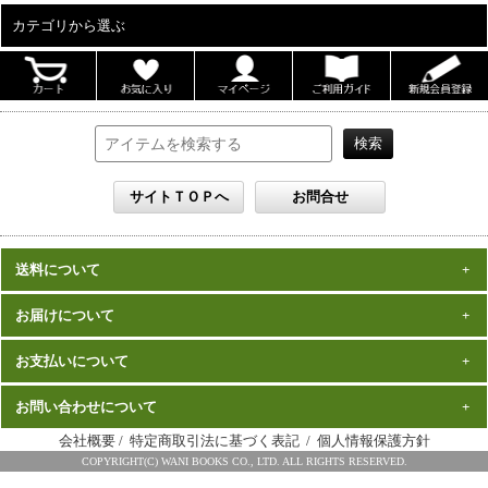
カテゴリから選ぶ
ALL
男性写真集
女性写真集
書籍
DVD
カレンダー
雑誌
送料について
セット
一律1,000円(税込)
お届けについて
数量、価格に関わらず
となります。
※沖縄の送料は1,500円となります。
ご注文確認後2週間程度
お支払いについて
※商品により諸事情で金額が変更する場合もございます。
在庫がある商品につきましては、
での
※同梱不可の商品もございますのでご注意ください。
お届けとなります。
発売（予定）日
予約商品は、特典完成後の発送となりますので、
お問い合わせについて
クレジットカード・代金引換がご利用になれます。
から１～２ヶ月程度
詳細はこちら
でのお届けとなります
会社概要
/
特定商取引法に基づく表記
/
個人情報保護方針
※お届けは日本国内に限らせていただきます。
ワニブックス スペシャルエディション事務局
COPYRIGHT(C) WANI BOOKS CO., LTD. ALL RIGHTS RESERVED.