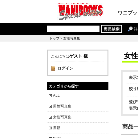
ワニブッ
詳
トップ
> 女性写真集
女性
ゲスト 様
こんにちは
ログイン
表示
カテゴリから探す
絞り
ALL
並び
男性写真集
表示
女性写真集
商品一覧
書籍