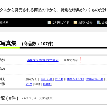
クスから発売される商品の中から、特別な特典がつくものだけ
細検索
ご利用ガイド
お問い合せ
会
写真集
(商品数：107件)
方法
画像プラス説明文で表示
画像で表示
込み
替え
[ 指定なし ] [
新しい順
|
古い順
] [
価格が安い順
|
価格が高い順
] [
件数
[ 
25件
 | 
50件
 | 
100件
 ]
 ( 0件 )
（カテゴリ名：女性写真集）