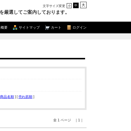
大
中
文字サイズ変更
小
を厳選してご案内しております。
社概要
サイトマップ
カート
ログイン
商品名順
] [
売れ筋順
]
全 1 ページ ｜1｜