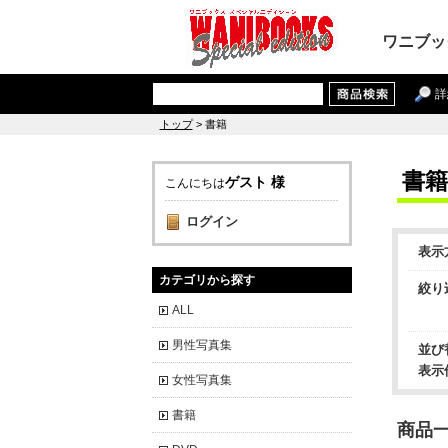
ワニブッ
詳
トップ
> 書籍
書籍
ゲスト 様
こんにちは
ログイン
表示
カテゴリから探す
絞り
ALL
男性写真集
並び
表示
女性写真集
書籍
商品一覧