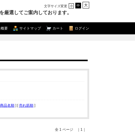
大
中
文字サイズ変更
小
を厳選してご案内しております。
社概要
サイトマップ
カート
ログイン
商品名順
] [
売れ筋順
]
全 1 ページ ｜1｜