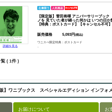
【限定版】菅田将暉 アニバーサリーブック
ノを 見ていた者が繕った何かは いつの日
【特典：ポストカード】【キャンセル不可
販売価格
5,093円
(税込)
ワニスぺ限定特典：ポストカード
詳細を見る
..
 ( 1件 )
販】ワニブックス スペシャルエディション インフォ
お届けについて
お