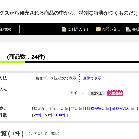
クスから発売される商品の中から、特別な特典がつくものだけ
細検索
ご利用ガイド
お問い合せ
会
(商品数：24件)
方法
画像プラス説明文で表示
画像で表示
込み
アイコン
替え
[ 指定なし ] [
新しい順
|
古い順
] [
価格が安い順
|
価格が高い順
] [
件数
[ 
25件
 | 
50件
 | 
100件
 ]
 ( 1件 )
（カテゴリ名：書籍）