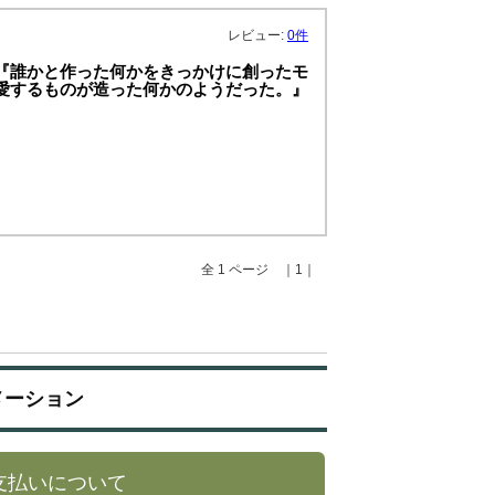
レビュー:
0件
 『誰かと作った何かをきっかけに創ったモ
か愛するものが造った何かのようだった。』
】
全 1 ページ ｜1｜
メーション
支払いについて