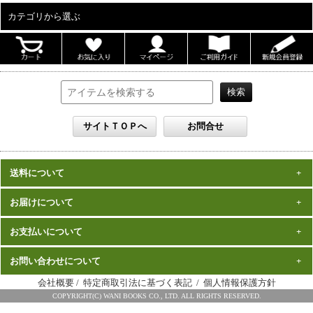
カテゴリから選ぶ
ALL
男性写真集
女性写真集
書籍
DVD
カレンダー
雑誌
送料について
セット
一律1,000円(税込)
お届けについて
数量、価格に関わらず
となります。
※沖縄の送料は1,500円となります。
ご注文確認後2週間程度
お支払いについて
※商品により諸事情で金額が変更する場合もございます。
在庫がある商品につきましては、
での
※同梱不可の商品もございますのでご注意ください。
お届けとなります。
発売（予定）日
予約商品は、特典完成後の発送となりますので、
お問い合わせについて
クレジットカード・代金引換がご利用になれます。
から１～２ヶ月程度
詳細はこちら
でのお届けとなります
会社概要
/
特定商取引法に基づく表記
/
個人情報保護方針
※お届けは日本国内に限らせていただきます。
ワニブックス スペシャルエディション事務局
COPYRIGHT(C) WANI BOOKS CO., LTD. ALL RIGHTS RESERVED.