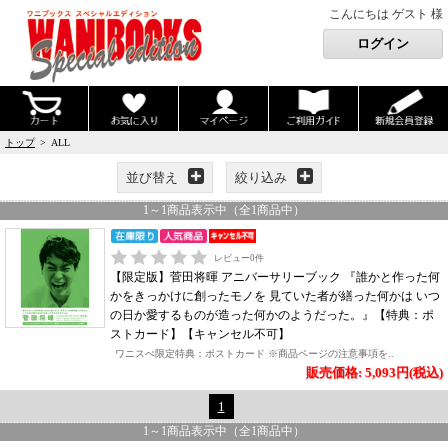
こんにちは ゲスト 様
トップ
> ALL
並び替え
絞り込み
1
～
1
商品表示中（全
1
商品中）
レビュー
0
件
【限定版】菅田将暉 アニバーサリーブック 『誰かと作った何
かをきっかけに創ったモノを 見ていた者が繕った何かは いつ
の日か愛するものが造った何かのようだった。』【特典：ポ
ストカード】【キャンセル不可】
ワニスぺ限定特典：ポストカード ※商品ページの注意事項を..
販売価格: 5,093円(税込)
1
1
～
1
商品表示中（全
1
商品中）