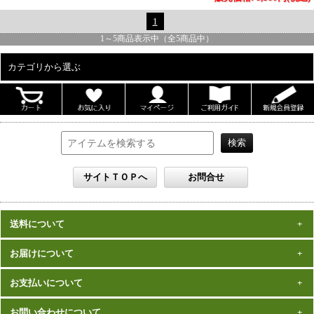
1
1
～
5
商品表示中（全
5
商品中）
カテゴリから選ぶ
ALL
男性写真集
女性写真集
書籍
DVD
カレンダー
雑誌
送料について
セット
一律1,000円(税込)
お届けについて
数量、価格に関わらず
となります。
※沖縄の送料は1,500円となります。
ご注文確認後2週間程度
お支払いについて
※商品により諸事情で金額が変更する場合もございます。
在庫がある商品につきましては、
での
※同梱不可の商品もございますのでご注意ください。
お届けとなります。
発売（予定）日
予約商品は、特典完成後の発送となりますので、
お問い合わせについて
クレジットカード・代金引換がご利用になれます。