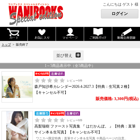
こんにちは ゲスト 様
トップ
> 販売終了
並び替え
1
～
5
商品表示中（全
5
商品中）
レビュー
0
件
森戸知沙希カレンダー2026.4-2027.3【特典：生写真２種】
【キャンセル不可】
販売価格: 3,300円(税込)
レビュー
0
件
高梨瑞樹 ファースト写真集 『 はだかんぼ。 』【特典：直筆
サイン本＆生写真】【キャンセル不可】
ワニスぺ限定特典：直筆サイン本＆生写真 ※商品ページの注意..