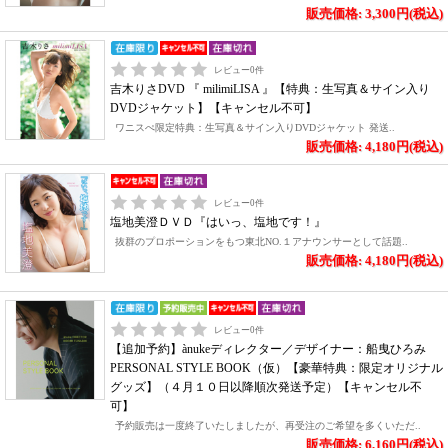
販売価格: 3,300円(税込)
レビュー
0
件
吉木りさDVD 『 milimiLISA 』【特典：生写真＆サイン入り
DVDジャケット】【キャンセル不可】
ワニスぺ限定特典：生写真＆サイン入りDVDジャケット 発送..
販売価格: 4,180円(税込)
レビュー
0
件
塩地美澄ＤＶＤ『はいっ、塩地です！』
抜群のプロポーションをもつ東北NO.１アナウンサーとして話題..
販売価格: 4,180円(税込)
レビュー
0
件
【追加予約】ànukeディレクター／デザイナー：船曳ひろみ
PERSONAL STYLE BOOK（仮）【豪華特典：限定オリジナル
グッズ】（４月１０日以降順次発送予定）【キャンセル不
可】
予約販売は一度終了いたしましたが、再受注のご希望を多くいただ..
販売価格: 6,160円(税込)