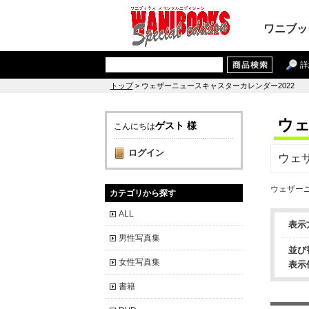
ワニブッ
詳
トップ
> ウェザーニュースキャスターカレンダー2022
ウェ
ゲスト 様
こんにちは
ログイン
ウェ
ウェザーニ
カテゴリから探す
ALL
表示
男性写真集
並び
女性写真集
表示
書籍