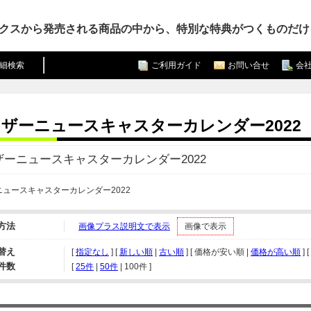
クスから発売される商品の中から、特別な特典がつくものだけ
細検索
ご利用ガイド
お問い合せ
会
ザーニュースキャスターカレンダー2022
ザーニュースキャスターカレンダー2022
ュースキャスターカレンダー2022
方法
画像プラス説明文で表示
画像で表示
替え
[
指定なし
] [
新しい順
|
古い順
] [ 価格が安い順 |
価格が高い順
] [
件数
[ 
25件
 | 
50件
 | 
100件
 ]