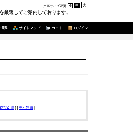
大
中
文字サイズ変更
小
を厳選してご案内しております。
社概要
サイトマップ
カート
ログイン
商品名順
] [
売れ筋順
]