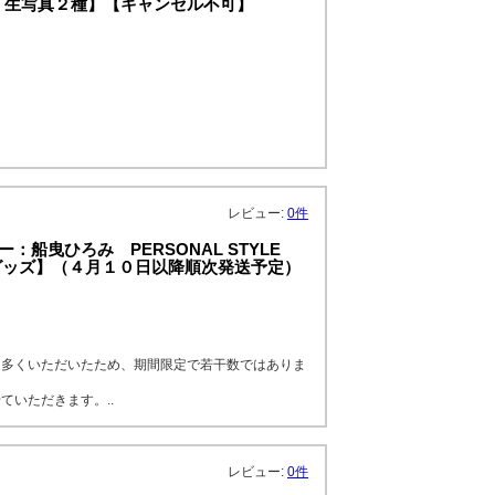
【特典：生写真２種】【キャンセル不可】
レビュー:
0件
：船曳ひろみ PERSONAL STYLE
グッズ】（４月１０日以降順次発送予定）
を多くいただいたため、期間限定で若干数ではありま
いただきます。..
レビュー:
0件