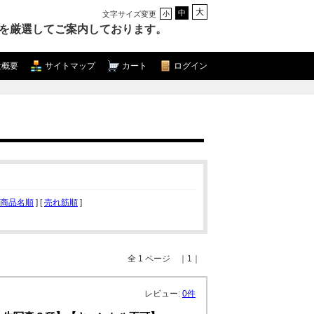
大
中
文字サイズ変更
小
を厳選してご案内しております。
社概要
サイトマップ
カート
ログイン
商品名順
] [
売れ筋順
]
全 1 ページ ｜1｜
レビュー:
0件