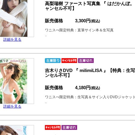
高梨瑞樹 ファースト写真集 『 はだかんぼ
ャンセル不可】
販売価格
3,300円
(税込)
ワニスぺ限定特典：直筆サイン本＆生写真
..
詳細を見る
吉木りさDVD 『 milimiLISA 』【特
ンセル不可】
販売価格
4,180円
(税込)
ワニスぺ限定特典：生写真＆サイン入りDVDジャケッ
..
詳細を見る