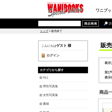
ワニブッ
詳
トップ
> 販売終了
販売
ゲスト 様
こんにちは
ログイン
表示
カテゴリから探す
並び
表示
ALL
男性写真集
商品一覧
女性写真集
書籍