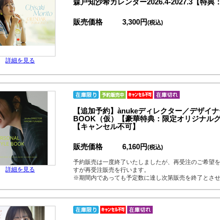
森戸知沙希カレンダー2026.4-2027.3
販売価格
3,300円
(税込)
詳細を見る
【追加予約】ànukeディレクター／デザイナー
BOOK（仮）【豪華特典：限定オリジナル
【キャンセル不可】
販売価格
6,160円
(税込)
予約販売は一度終了いたしましたが、再受注のご希望
詳細を見る
すが再受注販売を行います。
※期間内であっても予定数に達し次第販売を終了とさせて