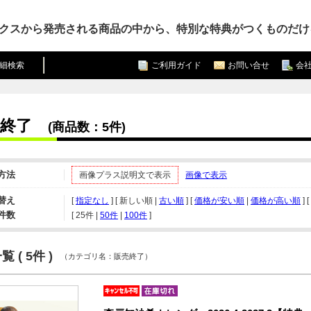
クスから発売される商品の中から、特別な特典がつくものだけ
細検索
ご利用ガイド
お問い合せ
会
終了
(商品数：5件)
方法
画像プラス説明文で表示
画像で表示
替え
[
指定なし
] [ 新しい順 |
古い順
] [
価格が安い順
|
価格が高い順
] [
件数
[ 
25件
 | 
50件
 | 
100件
 ]
 ( 5件 )
（カテゴリ名：販売終了）