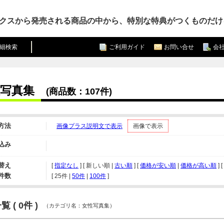
クスから発売される商品の中から、特別な特典がつくものだけ
細検索
ご利用ガイド
お問い合せ
会
写真集
(商品数：107件)
方法
画像プラス説明文で表示
画像で表示
込み
替え
[
指定なし
] [ 新しい順 |
古い順
] [
価格が安い順
|
価格が高い順
] [
件数
[ 
25件
 | 
50件
 | 
100件
 ]
 ( 0件 )
（カテゴリ名：女性写真集）