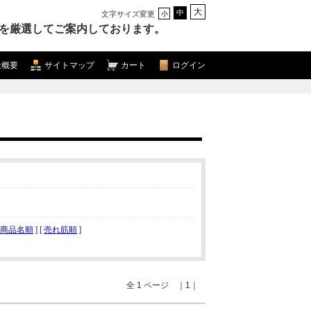
大
中
文字サイズ変更
小
を厳選してご案内しております。
社概要
サイトマップ
カート
ログイン
商品名順
] [
売れ筋順
]
全 1 ページ ｜1｜