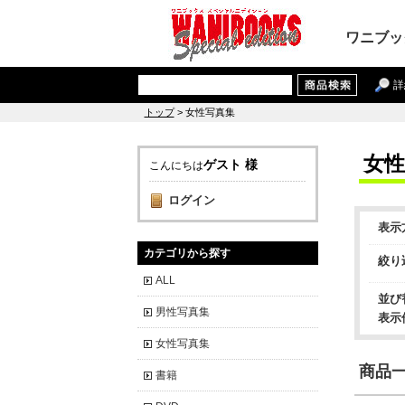
ワニブッ
詳
トップ
> 女性写真集
女性
ゲスト 様
こんにちは
ログイン
表示
カテゴリから探す
絞り
ALL
並び
男性写真集
表示
女性写真集
商品一覧
書籍