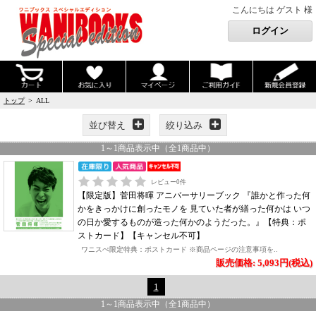
こんにちは ゲスト 様
トップ
> ALL
並び替え
絞り込み
1
～
1
商品表示中（全
1
商品中）
レビュー
0
件
【限定版】菅田将暉 アニバーサリーブック 『誰かと作った何
かをきっかけに創ったモノを 見ていた者が繕った何かは いつ
の日か愛するものが造った何かのようだった。』【特典：ポ
ストカード】【キャンセル不可】
ワニスぺ限定特典：ポストカード ※商品ページの注意事項を..
販売価格: 5,093円(税込)
1
1
～
1
商品表示中（全
1
商品中）