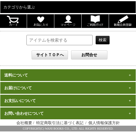
カテゴリから選ぶ
ALL
男性写真集
女性写真集
書籍
DVD
カレンダー
雑誌
送料について
セット
一律1,000円(税込)
お届けについて
数量、価格に関わらず
となります。
※沖縄の送料は1,500円となります。
ご注文確認後2週間程度
お支払いについて
※商品により諸事情で金額が変更する場合もございます。
在庫がある商品につきましては、
での
※同梱不可の商品もございますのでご注意ください。
お届けとなります。
発売（予定）日
予約商品は、特典完成後の発送となりますので、
お問い合わせについて
クレジットカード・代金引換がご利用になれます。
から１～２ヶ月程度
詳細はこちら
でのお届けとなります
会社概要
/
特定商取引法に基づく表記
/
個人情報保護方針
※お届けは日本国内に限らせていただきます。
ワニブックス スペシャルエディション事務局
COPYRIGHT(C) WANI BOOKS CO., LTD. ALL RIGHTS RESERVED.