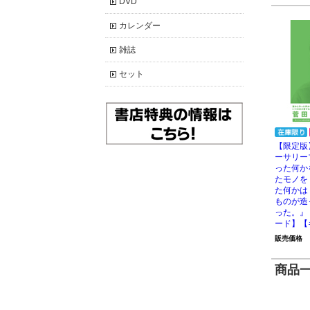
DVD
カレンダー
雑誌
セット
【限定版
ーサリー
った何か
たモノを
た何かは
ものが造
った。』
ード】【
販売価格
商品一覧