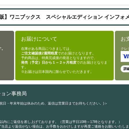
販】ワニブックス スペシャルエディション インフォ
お届けについて
お
す。
在庫がある商品につきましては、
クレ
ご注文確認後2週間程度
でのお届けとなります。
予約商品は、特典完成後の発送となりますので、
発売（予定）日から１～２ヶ月程度
でのお届けとなりま
す。
詳
※お届けは日本国内に限らせていただきます。
ション事務局
・祝日・年末年始は休みのため、返信は営業日までお待ちください。)＞
以内にご返信を差し上げております。（営業は平日10時～17時となります。）
ず当店より返信がない場合は、お手数をおかけしますが再度ご連絡をお願いいたしま