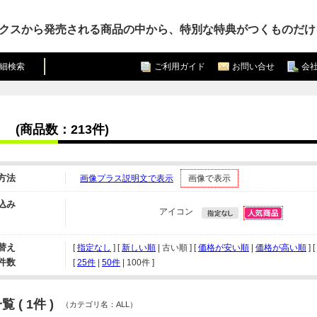
クスから発売される商品の中から、特別な特典がつくものだけ
細検索
ご利用ガイド
お問い合せ
会
(商品数：213件)
方法
画像プラス説明文で表示
画像で表示
込み
アイコン
替え
[
指定なし
] [
新しい順
| 古い順 ] [
価格が安い順
|
価格が高い順
] [
件数
[ 
25件
 | 
50件
 | 
100件
 ]
 ( 1件 )
（カテゴリ名：ALL）