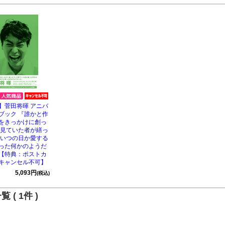
】菅田将暉 アニバ
ブック 『誰かと作
をきっかけに創っ
 見ていた者が繕っ
 いつの日か愛する
った何かのようだ
【特典：ポストカ
キャンセル不可】
5,093円
(税込)
 ( 1件 )