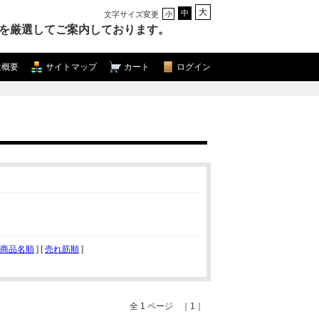
大
中
文字サイズ変更
小
を厳選してご案内しております。
社概要
サイトマップ
カート
ログイン
商品名順
] [
売れ筋順
]
全 1 ページ ｜1｜