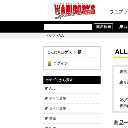
ワニブッ
詳
トップ
> ALL
ALL
ゲスト 様
こんにちは
ログイン
表示
カテゴリから探す
絞り
ALL
男性写真集
並び
表示
女性写真集
書籍
商品一覧