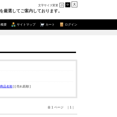
大
中
文字サイズ変更
小
を厳選してご案内しております。
社概要
サイトマップ
カート
ログイン
商品名順
] [ 売れ筋順 ]
全 1 ページ ｜1｜