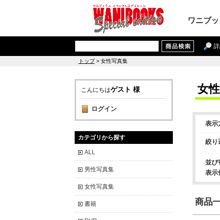
ワニブッ
詳
トップ
> 女性写真集
女性
ゲスト 様
こんにちは
ログイン
表示
カテゴリから探す
絞り
ALL
並び
男性写真集
表示
女性写真集
商品一覧
書籍