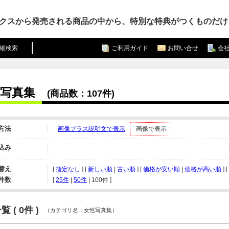
クスから発売される商品の中から、特別な特典がつくものだけ
細検索
ご利用ガイド
お問い合せ
会
写真集
(商品数：107件)
方法
画像プラス説明文で表示
画像で表示
込み
替え
[
指定なし
] [
新しい順
|
古い順
] [
価格が安い順
|
価格が高い順
] [
件数
[ 
25件
 | 
50件
 | 
100件
 ]
 ( 0件 )
（カテゴリ名：女性写真集）