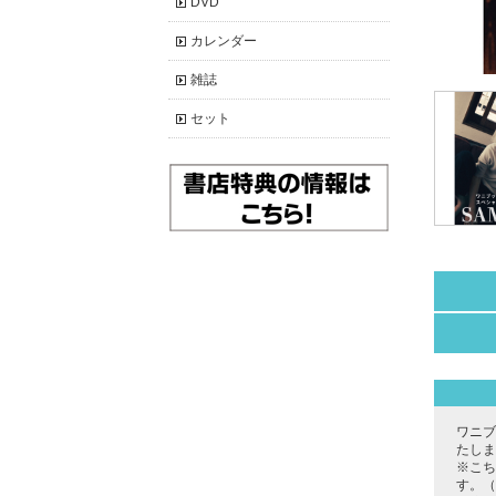
DVD
カレンダー
雑誌
セット
ワニブ
たしま
※こち
す。