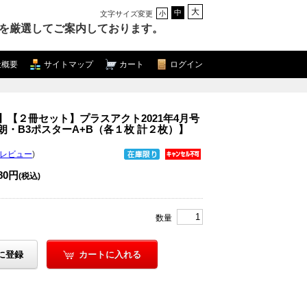
大
中
文字サイズ変更
小
を厳選してご案内しております。
社概要
サイトマップ
カート
ログイン
】【２冊セット】プラスアクト2021年4月号
・B3ポスターA+B（各１枚 計２枚）】
のレビュー
)
980円
(税込)
数量
に登録
カートに入れる