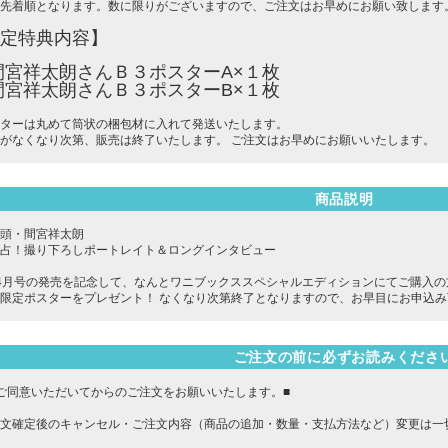
先着順となります。数に限りがございますので、ご注文はお早めにお願い致します
定特典内容】
間宮祥太朗さんＢ３ポスターA×１枚
間宮祥太朗さんＢ３ポスターB×１枚
ターは丸めて筒状の梱包材に入れて発送いたします。
がなくなり次第、販売は終了いたします。 ご注文はお早めにお願いいたします。
商品説明
頭・間宮祥太朗
占！撮り下ろしポートレイト＆ロングインタビュー
t.4月号の発売を記念して、なんとワニブックススペシャルエディションにてご購入
限定ポスターをプレゼント！ なくなり次第終了となりますので、お早目にお申込み
ご注文の前に必ずお読みくださ
ご同意いただいてからのご注文をお願いいたします。■
文確定後のキャンセル・ご注文内容（商品の追加・数量・支払方法など）変更は一