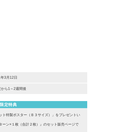
1年3月12日
から1～2週間後
限定特典
ット特製ポスター（Ｂ３サイズ）」をプレゼントい
パターン×１枚（合計２枚）』のセット販売ページで