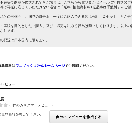
不在等で商品が返送されてきた場合は、こちらから電話またはメールにて再送のご
等で再送に応じていただけない場合は「送料+梱包資材料+返品事務手数料」をご
品との同梱不可。梱包の都合上、一度にご購入できる数は合計「２セット」とさせ
・再販を目的としたご購入、及び、転売を試みる行為は禁止しております。以上の
なります。
の配送は日本国内に限ります。
特典情報は
ワニブックス公式ホームページ
でご確認ください。
ーレビュー
度
(0件のカスタマーレビュー)
意見や感想を教えて下さい。
自分のレビューを作成する