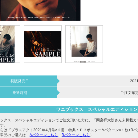
初版発売日
202
発送時期
ご注文確定
ワニブックス スペシャルエディション
ックス スペシャルエディションでご注文頂いた方に、「間宮祥太朗さん未掲載カ
す。
らは『プラスアクト2021年4月号×２冊 特典：Ｂ３ポスターAパターン×１枚+B
（単品のご購入は
Aパターンこちら
、
Bパターンこちら
）