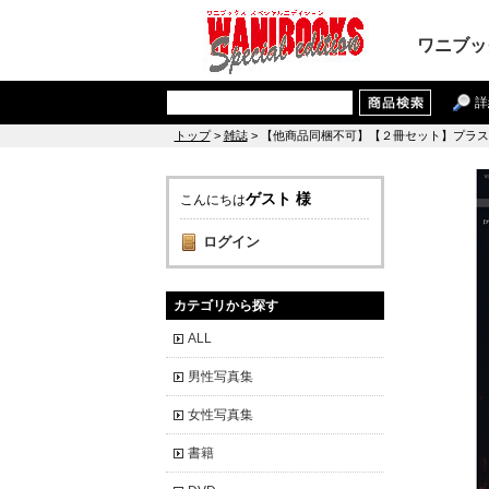
ワニブッ
詳
トップ
>
雑誌
> 【他商品同梱不可】【２冊セット】プラスア
ゲスト 様
こんにちは
ログイン
カテゴリから探す
ALL
男性写真集
女性写真集
書籍