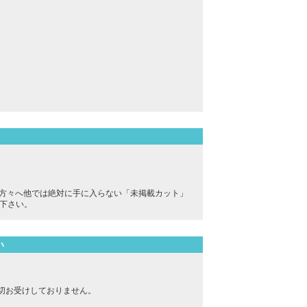
。
の方々へ他では絶対に手に入らない「未掲載カット」
下さい。
い
切お受けしておりません。