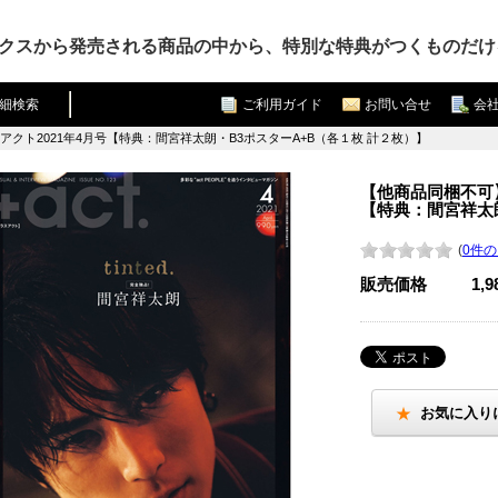
クスから発売される商品の中から、特別な特典がつくものだけ
細検索
ご利用ガイド
お問い合せ
会
クト2021年4月号【特典：間宮祥太朗・B3ポスターA+B（各１枚 計２枚）】
【他商品同梱不可
【特典：間宮祥太朗
(
0件
販売価格
1,
お気に入り