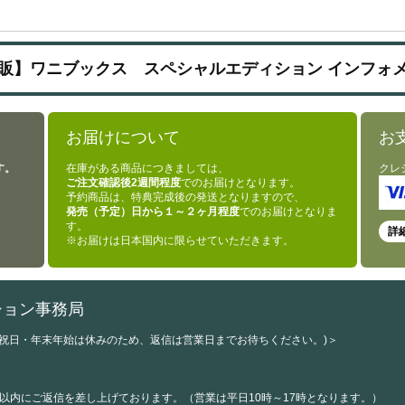
販】ワニブックス スペシャルエディション インフォ
お届けについて
お
す。
在庫がある商品につきましては、
クレ
ご注文確認後2週間程度
でのお届けとなります。
予約商品は、特典完成後の発送となりますので、
発売（予定）日から１～２ヶ月程度
でのお届けとなりま
す。
詳
※お届けは日本国内に限らせていただきます。
ション事務局
・祝日・年末年始は休みのため、返信は営業日までお待ちください。)＞
以内にご返信を差し上げております。（営業は平日10時～17時となります。）