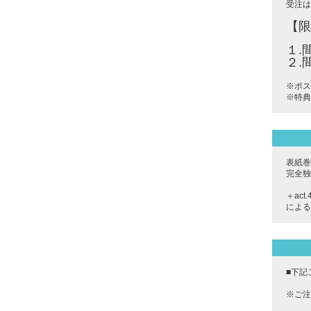
受注は
【限
１.
２.
※ポス
※特典
表紙巻
完全独
＋ac
による
■下記
※ご注