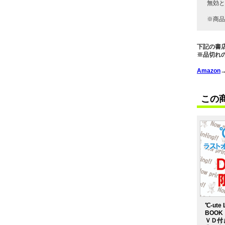
無効と
※商品
下記の書
※品切れ
Amazon
この
℃-ute 
BOO
ＶＤ付