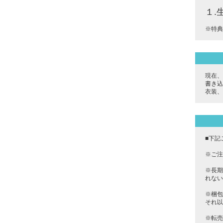
１.
※特典
現在、
書き込
衣装、
■下記
※ご注
※長期
れない
※梱包
それ以
※転売