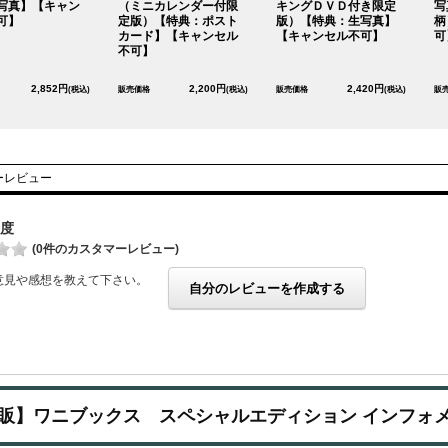
写真】【キャン
（ミニカレンダー付限
キングＤＶＤ付き限定
写
可】
定版）【特典：ポスト
版）【特典：生写真】
柄
カード】【キャンセル
【キャンセル不可】
可
不可】
2,852円
2,200円
2,420円
(税込)
販売価格
(税込)
販売価格
(税込)
販
ーレビュー
度
(0件のカスタマーレビュー)
意見や感想を教えて下さい。
自分のレビューを作成する
販】ワニブックス スペシャルエディション インフォ