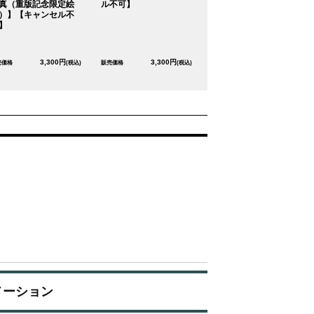
真（重版記念限定絵
ル不可】
）】【キャンセル不
】
3,300円
3,300円
売価格
(税込)
販売価格
(税込)
メーション