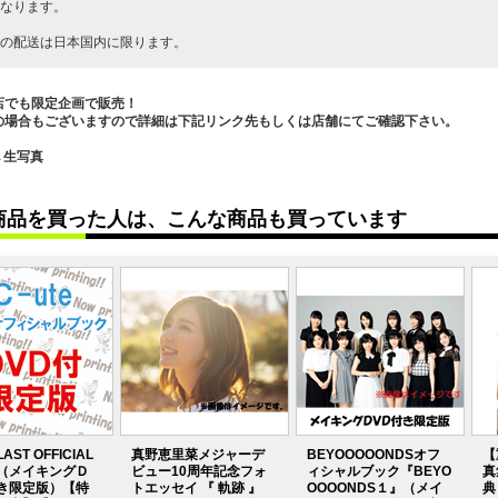
なります。
の配送は日本国内に限ります。
店でも限定企画で販売！
の場合もございますので詳細は下記リンク先もしくは店舗にてご確認下さい。
→生写真
商品を買った人は、こんな商品も買っています
LAST OFFICIAL
真野恵里菜メジャーデ
BEYOOOOONDSオフ
【
K（メイキングＤ
ビュー10周年記念フォ
ィシャルブック『BEYO
真
き限定版）【特
トエッセイ 『 軌跡 』
OOOONDS１』（メイ
典