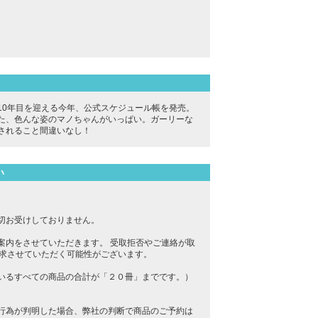
10年目を迎える今年、公式スケジュール帳を発売。
た、色んな姿のマノちゃんがいっぱい。ガーリーな
されること間違いなし！
い
切お受けしておりません。
案内をさせていただきます。 受取拒否やご連絡が取
請求させていただく可能性がございます。
いるすべての商品の合計が「２０冊」までです。）
行為が判明した場合、弊社の判断で商品のご予約は