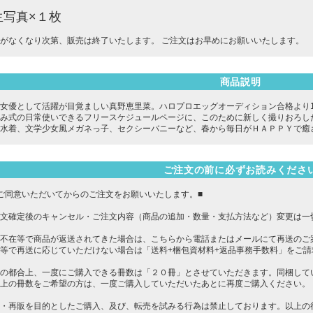
生写真×１枚
がなくなり次第、販売は終了いたします。 ご注文はお早めにお願いいたします。
商品説明
女優として活躍が目覚ましい真野恵里菜。ハロプロエッグオーディション合格より
み式の日常使いできるフリースケジュールページに、このために新しく撮りおろし
水着、文学少女風メガネっ子、セクシーバニーなど、春から毎日がＨＡＰＰＹで癒
ご注文の前に必ずお読みくださ
ご同意いただいてからのご注文をお願いいたします。■
文確定後のキャンセル・ご注文内容（商品の追加・数量・支払方法など）変更は一
不在等で商品が返送されてきた場合は、こちらから電話またはメールにて再送のご
等で再送に応じていただけない場合は「送料+梱包資材料+返品事務手数料」をご
の都合上、一度にご購入できる冊数は「２０冊」とさせていただきます。同梱して
上の冊数をご希望の方は、一度ご購入していただいたあとに再度ご購入ください。
・再販を目的としたご購入、及び、転売を試みる行為は禁止しております。以上の