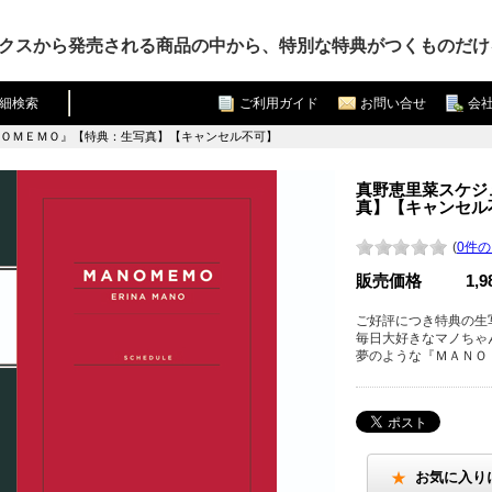
クスから発売される商品の中から、特別な特典がつくものだけ
細検索
ご利用ガイド
お問い合せ
会
ＮＯＭＥＭＯ』【特典：生写真】【キャンセル不可】
真野恵里菜スケジ
真】【キャンセル
(
0件
販売価格
1,
ご好評につき特典の生写
毎日大好きなマノちゃ
夢のような『ＭＡＮＯ
お気に入り