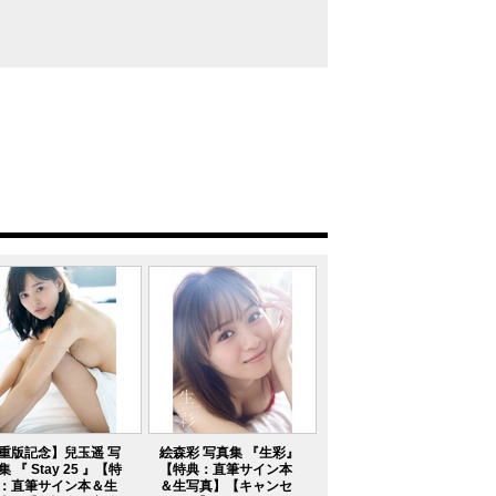
重版記念】兒玉遥 写
絵森彩 写真集 『生彩』
集 『 Stay 25 』【特
【特典：直筆サイン本
：直筆サイン本＆生
＆生写真】【キャンセ