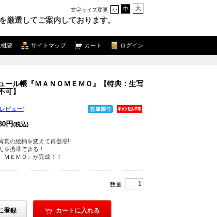
大
中
文字サイズ変更
小
を厳選してご案内しております。
社概要
サイトマップ
カート
ログイン
ュール帳『ＭＡＮＯＭＥＭＯ』【特典：生写
不可】
のレビュー
)
980円
(税込)
真の絵柄を変えて再登場!!
んを携帯できる！
 ＭＥＭＯ』が完成！！
数量
に登録
カートに入れる