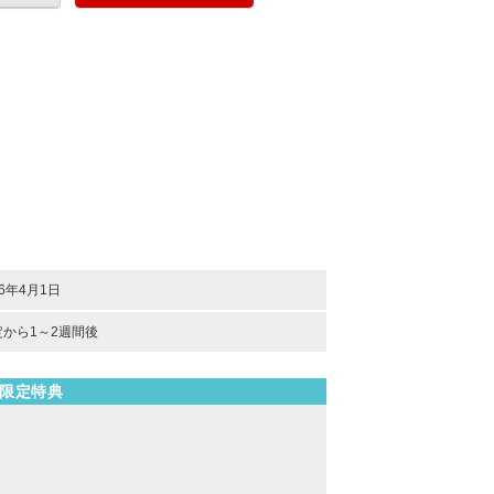
16年4月1日
から1～2週間後
限定特典
。