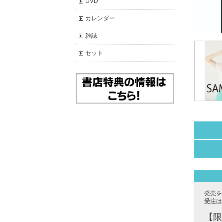
DVD
カレンダー
雑誌
セット
発売を
受注は
【限