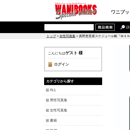
ワニブッ
詳
トップ
>
女性写真集
> 真野恵里菜スケジュール帳『ＭＡ
ゲスト 様
こんにちは
ログイン
カテゴリから探す
ALL
男性写真集
女性写真集
書籍