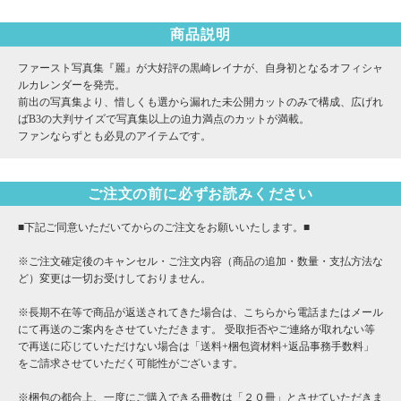
商品説明
ファースト写真集『麗』が大好評の黒崎レイナが、自身初となるオフィシャ
ルカレンダーを発売。
前出の写真集より、惜しくも選から漏れた未公開カットのみで構成、広げれ
ばB3の大判サイズで写真集以上の迫力満点のカットが満載。
ファンならずとも必見のアイテムです。
ご注文の前に必ずお読みください
■下記ご同意いただいてからのご注文をお願いいたします。■
※ご注文確定後のキャンセル・ご注文内容（商品の追加・数量・支払方法な
ど）変更は一切お受けしておりません。
※長期不在等で商品が返送されてきた場合は、こちらから電話またはメール
にて再送のご案内をさせていただきます。 受取拒否やご連絡が取れない等
で再送に応じていただけない場合は「送料+梱包資材料+返品事務手数料」
をご請求させていただく可能性がございます。
※梱包の都合上、一度にご購入できる冊数は「２０冊」とさせていただきま