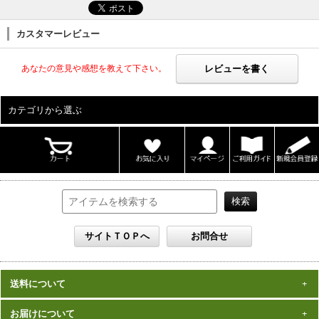
カスタマーレビュー
レビューを書く
あなたの意見や感想を教えて下さい。
カテゴリから選ぶ
ALL
男性写真集
女性写真集
書籍
DVD
カレンダー
雑誌
セット
送料について
一律1,000円(税込)
お届けについて
数量、価格に関わらず
となります。