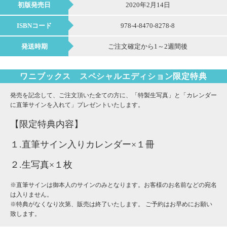
初版発売日
2020年2月14日
ISBNコード
978-4-8470-8278-8
発送時期
ご注文確定から1～2週間後
ワニブックス スペシャルエディション限定特典
発売を記念して、ご注文頂いた全ての方に、「特製生写真」と「カレンダー
に直筆サインを入れて」プレゼントいたします。
【限定特典内容】
１.直筆サイン入りカレンダー×１冊
２.生写真×１枚
※直筆サインは御本人のサインのみとなります。お客様のお名前などの宛名
は入りません。
※特典がなくなり次第、販売は終了いたします。 ご予約はお早めにお願い
致します。