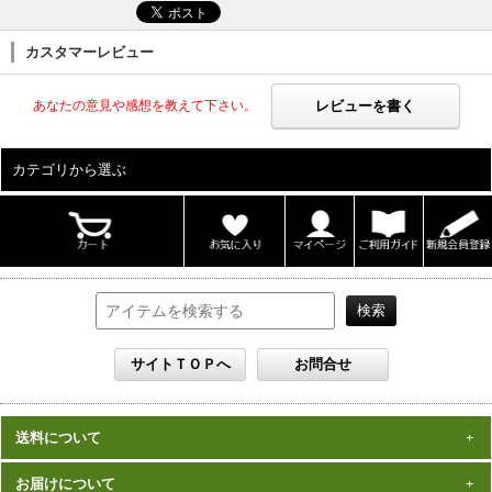
カスタマーレビュー
レビューを書く
あなたの意見や感想を教えて下さい。
カテゴリから選ぶ
ALL
男性写真集
女性写真集
書籍
DVD
カレンダー
雑誌
セット
送料について
一律1,000円(税込)
お届けについて
数量、価格に関わらず
となります。