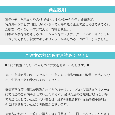
商品説明
毎年恒例、永尾まりやの4月始まりカレンダーが今年も発売決定。
写真集やグラビア同様、カレンダーでも毎年違う企画で楽しませてきてくれ
た彼女、今年のテーマはなんと「背徳と妖艶」。
日本の四季を感じさせるロケーションをバックに、グラビアの王道にチャレ
ンジしてくれた、彼女のギリギリカットが楽しめる一作に仕上がりました。
ご注文の前に必ずお読みください
■下記ご同意いただいてからのご注文をお願いいたします。■
※ご注文確定後のキャンセル・ご注文内容（商品の追加・数量・支払方法な
ど）変更は一切お受けしておりません。
※長期不在等で商品が返送されてきた場合は、こちらから電話またはメール
にて再送のご案内をさせていただきます。 受取拒否やご連絡が取れない等
で再送に応じていただけない場合は「送料+梱包資材料+返品事務手数料」
をご請求させていただく可能性がございます。
※梱包の都合上、一度にご購入できる冊数は「２０冊」とさせていただきま