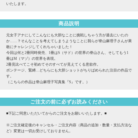
いたします。
商品説明
元女子アナにしてこんなにも大胆なことに挑戦しちゃう方が過去にいたの
か……？そんなことを考えてしまうようなことに我らが脊山麻理子さんが果
敢にチャレンジしてくれちゃいました！
今回は何と2冊同時発売、1冊はS（サド）の世界の脊山さん、そしてもう1
冊はM（マゾ）の世界を表現。
2冊見比べてこそ初めてそのすべてが見えてくる意欲作。
ボンテージ、緊縛…どちらにも大胆ショットがちりばめられた注目の作品で
す。
（こちらの作品は脊山麻理子写真集『S』です。）
ご注文の前に必ずお読みください
■下記ご同意いただいてからのご注文をお願いいたします。■
※ご注文確定後のキャンセル・ご注文内容（商品の追加・数量・支払方法な
ど）変更は一切お受けしておりません。