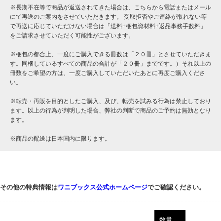
※長期不在等で商品が返送されてきた場合は、こちらから電話またはメール
にて再送のご案内をさせていただきます。 受取拒否やご連絡が取れない等
で再送に応じていただけない場合は「送料+梱包資材料+返品事務手数料」
をご請求させていただく可能性がございます。
※梱包の都合上、一度にご購入できる冊数は「２０冊」とさせていただきま
す。同梱しているすべての商品の合計が「２０冊」までです。）それ以上の
冊数をご希望の方は、一度ご購入していただいたあとに再度ご購入くださ
い。
※転売・再販を目的としたご購入、及び、転売を試みる行為は禁止しており
ます。以上の行為が判明した場合、弊社の判断で商品のご予約は無効となり
ます。
※商品の配送は日本国内に限ります。
その他の特典情報は
ワニブックス公式ホームページ
でご確認ください。
数量