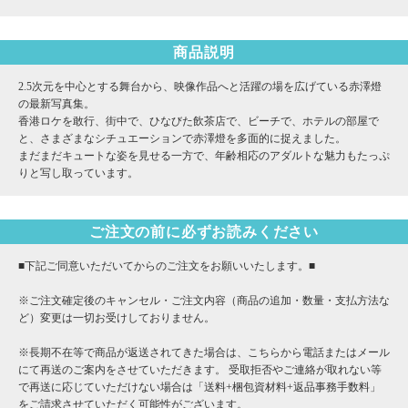
商品説明
2.5次元を中心とする舞台から、映像作品へと活躍の場を広げている赤澤燈
の最新写真集。
香港ロケを敢行、街中で、ひなびた飲茶店で、ビーチで、ホテルの部屋で
と、さまざまなシチュエーションで赤澤燈を多面的に捉えました。
まだまだキュートな姿を見せる一方で、年齢相応のアダルトな魅力もたっぷ
りと写し取っています。
ご注文の前に必ずお読みください
■下記ご同意いただいてからのご注文をお願いいたします。■
※ご注文確定後のキャンセル・ご注文内容（商品の追加・数量・支払方法な
ど）変更は一切お受けしておりません。
※長期不在等で商品が返送されてきた場合は、こちらから電話またはメール
にて再送のご案内をさせていただきます。 受取拒否やご連絡が取れない等
で再送に応じていただけない場合は「送料+梱包資材料+返品事務手数料」
をご請求させていただく可能性がございます。