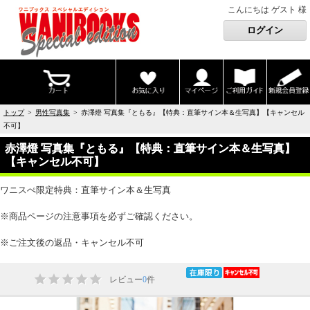
こんにちは ゲスト 様
トップ
>
男性写真集
> 赤澤燈 写真集『ともる』【特典：直筆サイン本＆生写真】【キャンセル
不可】
赤澤燈 写真集『ともる』【特典：直筆サイン本＆生写真】
【キャンセル不可】
ワニスぺ限定特典：直筆サイン本＆生写真
※商品ページの注意事項を必ずご確認ください。
※ご注文後の返品・キャンセル不可
レビュー
0
件