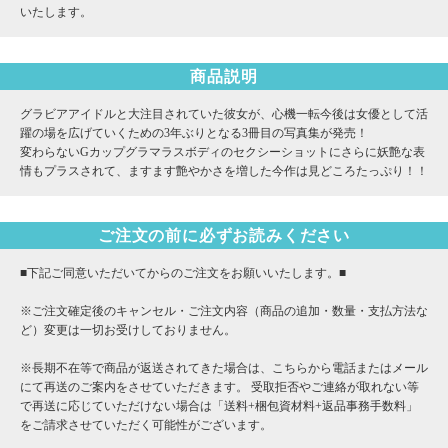
いたします。
商品説明
グラビアアイドルと大注目されていた彼女が、心機一転今後は女優として活
躍の場を広げていくための3年ぶりとなる3冊目の写真集が発売！
変わらないGカップグラマラスボディのセクシーショットにさらに妖艶な表
情もプラスされて、ますます艶やかさを増した今作は見どころたっぷり！！
ご注文の前に必ずお読みください
■下記ご同意いただいてからのご注文をお願いいたします。■
※ご注文確定後のキャンセル・ご注文内容（商品の追加・数量・支払方法な
ど）変更は一切お受けしておりません。
※長期不在等で商品が返送されてきた場合は、こちらから電話またはメール
にて再送のご案内をさせていただきます。 受取拒否やご連絡が取れない等
で再送に応じていただけない場合は「送料+梱包資材料+返品事務手数料」
をご請求させていただく可能性がございます。