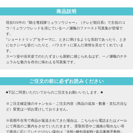
商品説明
現在OA中の『騎士竜戦隊リュウソウジャー』（テレビ朝日系）で主役のコ
ウ / リュウソウレッドを演じている一ノ瀬颯のファースト写真集が登場で
す。
“ショートトリップ”をテーマに、ときに弾けるような笑顔であったり、とき
にセクシーな姿だったりと、バラエティに富んだ表情を見せてくれていま
す。
スーツ姿や浴衣姿でのたたずまいも新鮮に感じられるはず。一ノ瀬颯のナチ
ュラルな魅力を存分に味わえる写真集です。
ご注文の前に必ずお読みください
■下記ご同意いただいてからのご注文をお願いいたします。■
※ご注文確定後のキャンセル・ご注文内容（商品の追加・数量・支払方法な
ど）変更は一切お受けしておりません。
※長期不在等で商品が返送されてきた場合は、こちらから電話またはメール
にて再送のご案内をさせていただきます。 受取拒否やご連絡が取れない等
で再送に応じていただけない場合は「送料+梱包資材料+返品事務手数料」