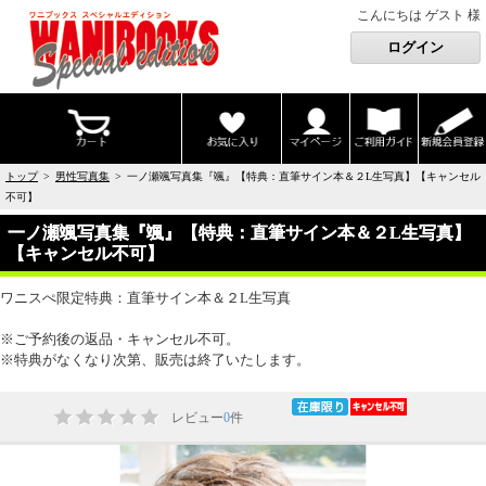
こんにちは ゲスト 様
トップ
>
男性写真集
> 一ノ瀬颯写真集『颯』【特典：直筆サイン本＆２L生写真】【キャンセル
不可】
一ノ瀬颯写真集『颯』【特典：直筆サイン本＆２L生写真】
【キャンセル不可】
ワニスぺ限定特典：直筆サイン本＆２L生写真
※ご予約後の返品・キャンセル不可。
※特典がなくなり次第、販売は終了いたします。
レビュー
0
件