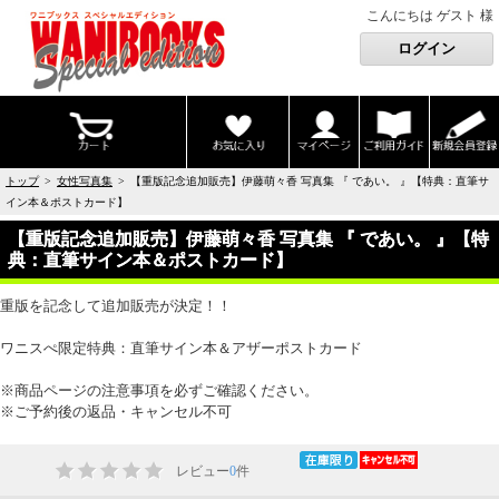
こんにちは ゲスト 様
トップ
>
女性写真集
> 【重版記念追加販売】伊藤萌々香 写真集 『 であい。 』【特典：直筆サ
イン本＆ポストカード】
【重版記念追加販売】伊藤萌々香 写真集 『 であい。 』【特
典：直筆サイン本＆ポストカード】
重版を記念して追加販売が決定！！
ワニスぺ限定特典：直筆サイン本＆アザーポストカード
※商品ページの注意事項を必ずご確認ください。
※ご予約後の返品・キャンセル不可
レビュー
0
件