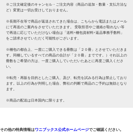
※ご注文確定後のキャンセル・ご注文内容（商品の追加・数量・支払方法な
ど）変更は一切お受けしておりません。
※長期不在等で商品が返送されてきた場合は、こちらから電話またはメール
にて再送のご案内をさせていただきます。 受取拒否やご連絡が取れない等
で再送に応じていただけない場合は「送料+梱包資材料+返品事務手数料」
をご請求させていただく可能性がございます。
※梱包の都合上、一度にご購入できる冊数は「２０冊」とさせていただきま
す。同梱しているすべての商品の合計が「２０冊」までです。）それ以上の
冊数をご希望の方は、一度ご購入していただいたあとに再度ご購入くださ
い。
※転売・再販を目的としたご購入、及び、転売を試みる行為は禁止しており
ます。以上の行為が判明した場合、弊社の判断で商品のご予約は無効となり
ます。
※商品の配送は日本国内に限ります。
その他の特典情報は
ワニブックス公式ホームページ
でご確認ください。