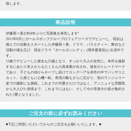
致します。
商品説明
伊藤萌々香が約4年ぶりに写真集を発売します!
2011年6月にガールズポップグループのフェアリーズでデビューし、現在は
個人での活動をスタートした伊藤萌々香。ドラマ、バラエティー、舞台など
活動の場を広げ、現在ドラマ『ガールガンレディ』(薄井夏菜役)に出演中で
す。
13歳でデビューした彼女も23歳となり、すっかり大人の女性に。本作を撮影
するにあたり本人からもたくさんの具体案が出され、彼女のトレードマーク
であり、子どもの頃からキープし続けてロングヘアを本作の中でバッサリと
カット。心身ともに心機一転、表現の幅もさらに広がり、初のランジェリー
姿での撮影にも挑戦。これまでの可愛さだけではなく、アンニュイな雰囲気
から大人びた表情まで、これまでにはない、そして今の等身大の姿が集約さ
れた1冊となりました。
ご注文の前に必ずお読みください
■下記ご同意いただいてからのご注文をお願いいたします。■