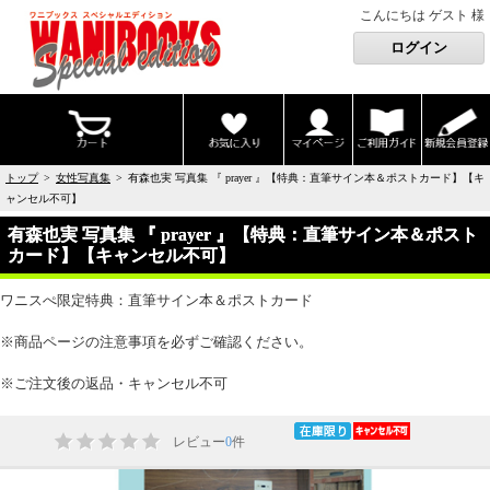
こんにちは ゲスト 様
トップ
>
女性写真集
> 有森也実 写真集 『 prayer 』【特典：直筆サイン本＆ポストカード】【キ
ャンセル不可】
有森也実 写真集 『 prayer 』【特典：直筆サイン本＆ポスト
カード】【キャンセル不可】
ワニスぺ限定特典：直筆サイン本＆ポストカード
※商品ページの注意事項を必ずご確認ください。
※ご注文後の返品・キャンセル不可
レビュー
0
件