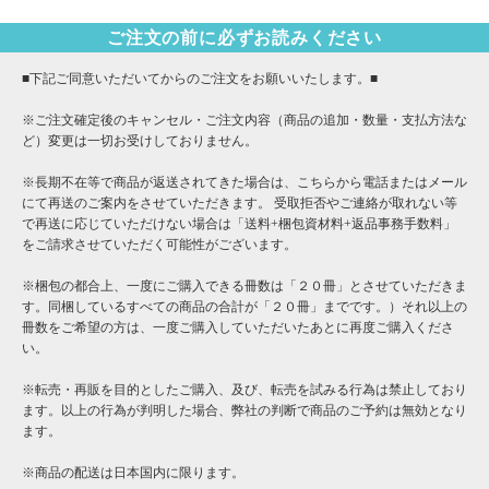
ご注文の前に必ずお読みください
■下記ご同意いただいてからのご注文をお願いいたします。■
※ご注文確定後のキャンセル・ご注文内容（商品の追加・数量・支払方法な
ど）変更は一切お受けしておりません。
※長期不在等で商品が返送されてきた場合は、こちらから電話またはメール
にて再送のご案内をさせていただきます。 受取拒否やご連絡が取れない等
で再送に応じていただけない場合は「送料+梱包資材料+返品事務手数料」
をご請求させていただく可能性がございます。
※梱包の都合上、一度にご購入できる冊数は「２０冊」とさせていただきま
す。同梱しているすべての商品の合計が「２０冊」までです。）それ以上の
冊数をご希望の方は、一度ご購入していただいたあとに再度ご購入くださ
い。
※転売・再販を目的としたご購入、及び、転売を試みる行為は禁止しており
ます。以上の行為が判明した場合、弊社の判断で商品のご予約は無効となり
ます。
※商品の配送は日本国内に限ります。