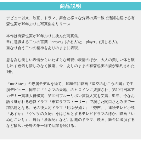
商品説明
デビュー以来、映画、ドラマ、舞台と様々な分野の第一線で活躍を続ける有
森也実が19年ぶりに写真集をリリース
本作は有森也実が19年ぶりに挑んだ写真集。
常に意識する二つの言葉「prayer」(祈る人)と「player」(演じる人)。
重なり合う二つの精神をありのままに表現。
息を呑む美しい表情からいたずらな可愛い表情のほか、大人の美しい体と醸
し出す色気も惜しみなく披露。今、ありのままの有森也実の姿が集約された
1冊。
『mc Sister』の専属モデルを経て、1986年に映画『星空のむこうの国』で主
演デビュー。同年に『キネマの天地』のヒロインに抜擢され、第10回日本ア
カデミー賞新人俳優賞、第29回ブルーリボン賞新人賞を受賞。91年、今なお
語り継がれる恋愛ドラマ『東京ラブストーリー』で演じた関口さとみ役で一
躍話題となる。その後大河ドラマ『翔ぶが如く』『秀吉』、連続テレビ小説
『あすか』『ゲゲゲの女房』をはじめとするテレビドラマのほか、映画『い
ぬむこいり』、舞台『放浪記』など、話題のドラマ、映画、舞台に出演する
など幅広い分野の第一線で活躍を続ける。