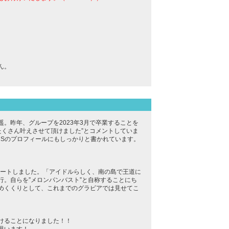
ん。
東遥。昨年、グループを2023年3月で卒業することを
たくさん叶えさせて頂けました”とコメントしていま
NSのプロフィールにもしっかりと書かれています。
タートしました。「アイドルらしく、南の島で王道に
。自らを”メロンパンバスト”と自称することにち
めくくりとして、これまでのグラビアでは見せてこ
けることになりました！！