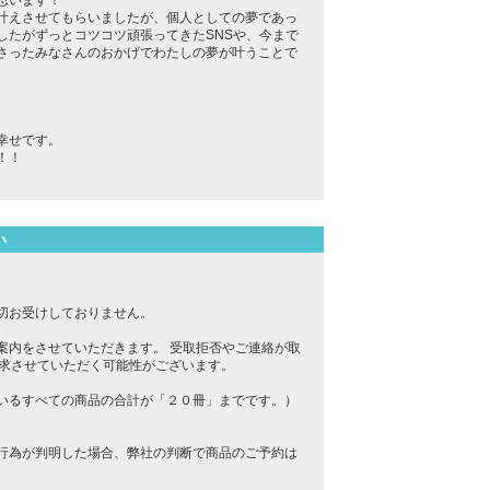
思います！
叶えさせてもらいましたが、個人としての夢であっ
したがずっとコツコツ頑張ってきたSNSや、今まで
さったみなさんのおかげでわたしの夢が叶うことで
幸せです。
！！
い
切お受けしておりません。
案内をさせていただきます。 受取拒否やご連絡が取
請求させていただく可能性がございます。
いるすべての商品の合計が「２０冊」までです。）
行為が判明した場合、弊社の判断で商品のご予約は