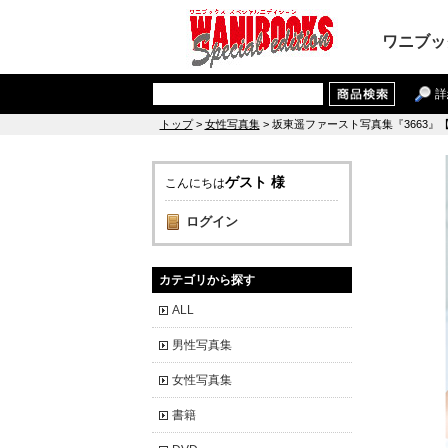
ワニブッ
詳
トップ
>
女性写真集
> 坂東遥ファースト写真集『3663
ゲスト 様
こんにちは
ログイン
カテゴリから探す
ALL
男性写真集
女性写真集
書籍