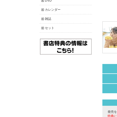
DVD
カレンダー
雑誌
セット
発売を
特典に