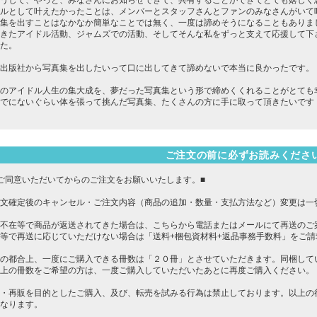
うして、やっと、みなさんにお知らせできて、共有することができてとても嬉しく
ルとして叶えたかったことは、メンバーとスタッフさんとファンのみなさんがいて
集を出すことはなかなか簡単なことでは無く、一度は諦めそうになることもありま
きたアイドル活動、ジャムズでの活動、そしてそんな私をずっと支えて応援して下
た。
出版社から写真集を出したいって口に出してきて諦めないで本当に良かったです。
のアイドル人生の集大成を、夢だった写真集という形で締めくくれることがとても
でにないぐらい体を張って挑んだ写真集、たくさんの方に手に取って頂きたいです
ご注文の前に必ずお読みくださ
ご同意いただいてからのご注文をお願いいたします。■
文確定後のキャンセル・ご注文内容（商品の追加・数量・支払方法など）変更は一
不在等で商品が返送されてきた場合は、こちらから電話またはメールにて再送のご
等で再送に応じていただけない場合は「送料+梱包資材料+返品事務手数料」をご
の都合上、一度にご購入できる冊数は「２０冊」とさせていただきます。同梱して
上の冊数をご希望の方は、一度ご購入していただいたあとに再度ご購入ください。
・再販を目的としたご購入、及び、転売を試みる行為は禁止しております。以上の
なります。