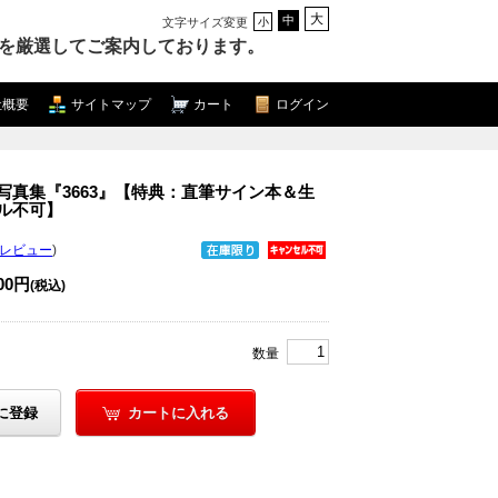
大
中
文字サイズ変更
小
を厳選してご案内しております。
社概要
サイトマップ
カート
ログイン
写真集『3663』【特典：直筆サイン本＆生
ル不可】
のレビュー
)
300円
(税込)
数量
に登録
カートに入れる