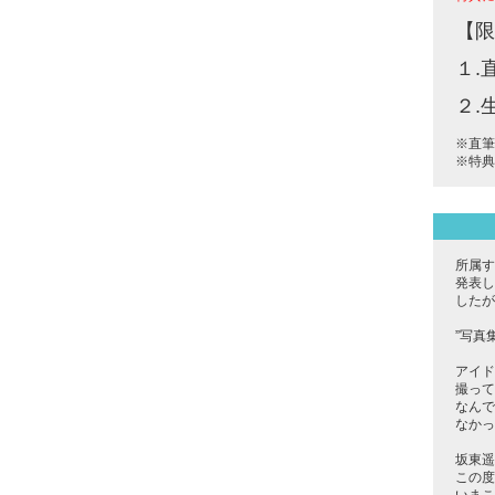
【限
１.
２.
※直筆
※特典
所属す
発表し
したが
”写真
アイド
撮って
なんで
なかっ
坂東遥
この度