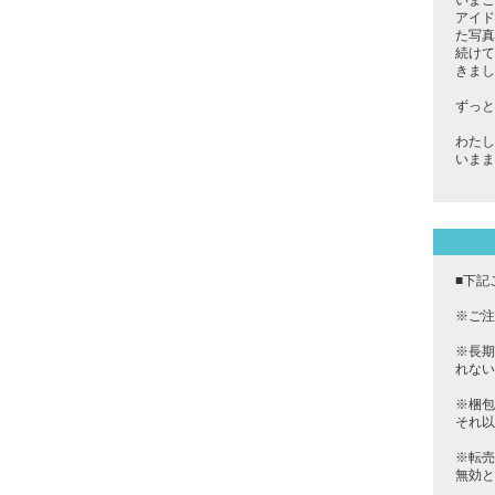
いまこ
アイド
た写真
続けて
きまし
ずっと
わたし
いまま
■下記
※ご注
※長期
れない
※梱包
それ以
※転売
無効と