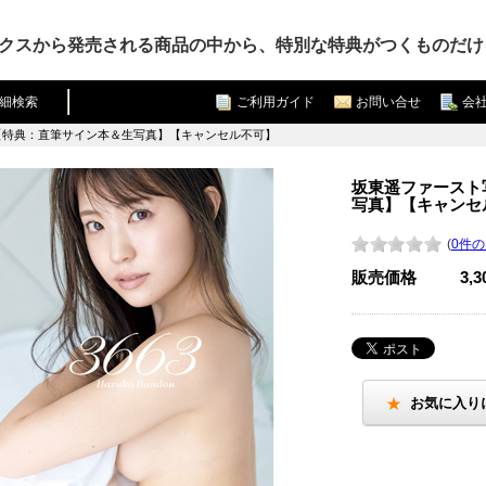
クスから発売される商品の中から、特別な特典がつくものだけ
細検索
ご利用ガイド
お問い合せ
会
』【特典：直筆サイン本＆生写真】【キャンセル不可】
坂東遥ファースト
写真】【キャンセ
(
0件
販売価格
3,
お気に入り