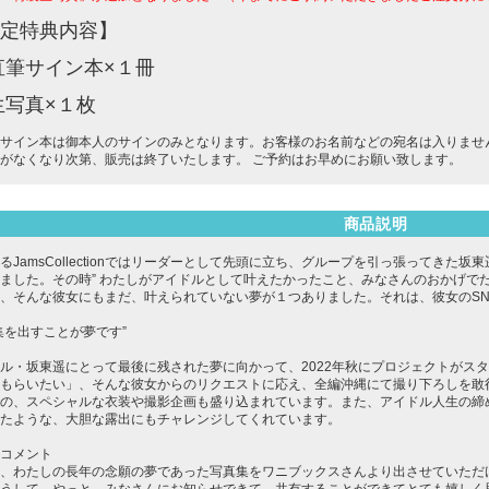
定特典内容】
直筆サイン本×１冊
生写真×１枚
サイン本は御本人のサインのみとなります。お客様のお名前などの宛名は入りませ
がなくなり次第、販売は終了いたします。 ご予約はお早めにお願い致します。
商品説明
るJamsCollectionではリーダーとして先頭に立ち、グループを引っ張ってきた坂
ました。その時” わたしがアイドルとして叶えたかったこと、みなさんのおかげで
、そんな彼女にもまだ、叶えられていない夢が１つありました。それは、彼女のS
集を出すことが夢です”
ル・坂東遥にとって最後に残された夢に向かって、2022年秋にプロジェクトがス
もらいたい」、そんな彼女からのリクエストに応え、全編沖縄にて撮り下ろしを敢行
の、スペシャルな衣装や撮影企画も盛り込まれています。また、アイドル人生の締
たような、大胆な露出にもチャレンジしてくれています。
コメント
、わたしの長年の念願の夢であった写真集をワニブックスさんより出させていただ