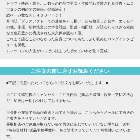
ドラマ・映画・舞台……数々の作品で男女・年齢問わず愛される俳優・ムロ
ツヨシの初めての書籍が発売決定！
総ページ数なんと４００ページ！
月刊誌「プラスアクト」での連載を引っ提げ、自ら執筆した台本・エッセイ
の他、俳優・新井浩文との本音対談、監督・福田雄一が語る知られざる素顔
など色彩豊かに構成された永久保存版の１冊。
これまで語ることのなかった自身についてもたっぷり収めたロングインタビ
ューも併載。
ムロツヨシの人生がいっぱい詰まった初めての本が堂々完成。
ご注文の前に必ずお読みください
■下記ご同意いただいてからのご注文をお願いいたします。■
※ご注文確定後のキャンセル・ご注文内容（商品の追加・数量・支払方法な
ど）変更は一切お受けしておりません。
※長期不在等で商品が返送されてきた場合は、こちらからメールにて再送の
ご案内をさせていただきます。
受取拒否やご連絡が取れない等で再送に応じていただけない場合は「送料
+梱包資材料+返品事務手数料」をご請求させていただく可能性がございま
す。