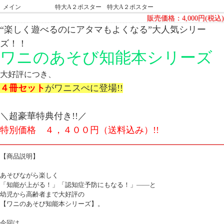
メイン
特大A２ポスター
特大A２ポスター
販売価格：
4,000円(税込)
“楽しく遊べるのにアタマもよくなる”大人気シリー
ズ！！
ワニのあそび知能本シリーズ
大好評につき、
４冊セット
がワニスぺに登場!!
＼超豪華特典付き!!／
特別価格 ４，４００円（送料込み）!!
【商品説明】
あそびながら楽しく
「知能が上がる！」「認知症予防にもなる！」――と
幼児から高齢者まで大好評の
【ワニのあそび知能本シリーズ】。
今回は、