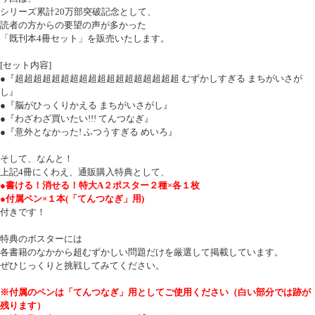
シリーズ累計20万部突破記念として、
読者の方からの要望の声が多かった
「既刊本4冊セット」を販売いたします。
[セット内容]
●『超超超超超超超超超超超超超超超超超超 むずかしすぎる まちがいさが
し』
●『脳がひっくりかえる まちがいさがし』
●『わざわざ買いたい!!! てんつなぎ』
●『意外となかった! ふつうすぎる めいろ』
そして、なんと！
上記4冊にくわえ、通販購入特典として、
●書ける！消せる！特大A２ポスター２種×各１枚
●付属ペン×１本(「てんつなぎ」用)
付きです！
特典のポスターには
各書籍のなかから超むずかしい問題だけを厳選して掲載しています。
ぜひじっくりと挑戦してみてください。
※付属のペンは「てんつなぎ」用としてご使用ください（白い部分では跡が
残ります）