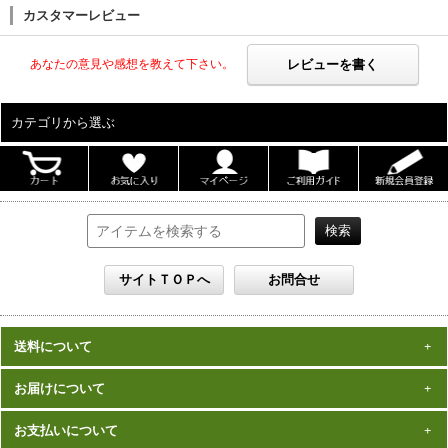
カスタマーレビュー
レビューを書く
あなたの意見や感想を教えて下さい。
カテゴリから選ぶ
ALL
男性写真集
女性写真集
書籍
DVD
カレンダー
雑誌
送料について
セット
一律1,000円(税込)
お届けについて
数量、価格に関わらず
となります。
※沖縄の送料は1,500円となります。
ご注文確認後2週間程度
お支払いについて
※商品により諸事情で金額が変更する場合もございます。
在庫がある商品につきましては、
での