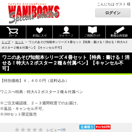
こんにちは ゲスト 様
トップ
>
セット
> ワニのあそび知能本シリーズ４冊セット【特典：書ける！消せる！特大A２
ポスター２種＆付属ペン】【キャンセル不可】
ワニのあそび知能本シリーズ４冊セット【特典：書ける！消
せる！特大A２ポスター２種＆付属ペン】【キャンセル不
可】
【特別価格】４，４００円（送料込み）
ワニスぺ特典：特大A２ポスター２種＆付属ペン
※ご注文確認後、２～３週間程度でのお届け。
※返品・キャンセル不可。
※300セット限定販売
レビュー
0
件