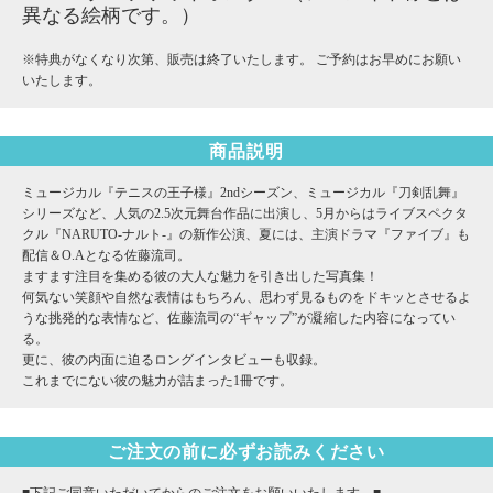
異なる絵柄です。）
※特典がなくなり次第、販売は終了いたします。 ご予約はお早めにお願い
いたします。
商品説明
ミュージカル『テニスの王子様』2ndシーズン、ミュージカル『刀剣乱舞』
シリーズなど、人気の2.5次元舞台作品に出演し、5月からはライブスペクタ
クル『NARUTO-ナルト-』の新作公演、夏には、主演ドラマ『ファイブ』も
配信＆O.Aとなる佐藤流司。
ますます注目を集める彼の大人な魅力を引き出した写真集！
何気ない笑顔や自然な表情はもちろん、思わず見るものをドキッとさせるよ
うな挑発的な表情など、佐藤流司の“ギャップ”が凝縮した内容になってい
る。
更に、彼の内面に迫るロングインタビューも収録。
これまでにない彼の魅力が詰まった1冊です。
ご注文の前に必ずお読みください