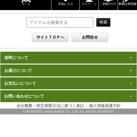
男性写真集
女性写真集
書籍
DVD
カレンダー
雑誌
セット
送料について
一律1,000円(税込)
お届けについて
数量、価格に関わらず
となります。
※沖縄の送料は1,500円となります。
ご注文確認後2週間程度
お支払いについて
※商品により諸事情で金額が変更する場合もございます。
在庫がある商品につきましては、
での
※同梱不可の商品もございますのでご注意ください。
お届けとなります。
発売（予定）日
予約商品は、特典完成後の発送となりますので、
お問い合わせについて
クレジットカード・代金引換がご利用になれます。
から１～２ヶ月程度
詳細はこちら
でのお届けとなります
会社概要
/
特定商取引法に基づく表記
/
個人情報保護方針
※お届けは日本国内に限らせていただきます。
ワニブックス スペシャルエディション事務局
COPYRIGHT(C) WANI BOOKS CO., LTD. ALL RIGHTS RESERVED.
＜メールは24時間受け付けております。(土・日・祝日・年末年始は休み
詳細はこちら
のため、返信は営業日までお待ちください。)＞