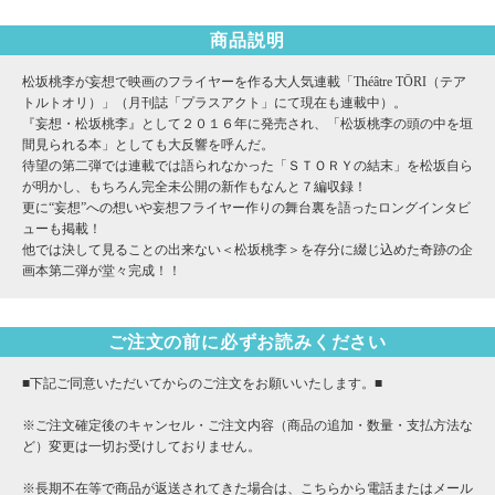
商品説明
松坂桃李が妄想で映画のフライヤーを作る大人気連載「Théâtre TŌRI（テア
トルトオリ）」（月刊誌「プラスアクト」にて現在も連載中）。
『妄想・松坂桃李』として２０１６年に発売され、「松坂桃李の頭の中を垣
間見られる本」としても大反響を呼んだ。
待望の第二弾では連載では語られなかった「ＳＴＯＲＹの結末」を松坂自ら
が明かし、もちろん完全未公開の新作もなんと７編収録！
更に“妄想”への想いや妄想フライヤー作りの舞台裏を語ったロングインタビ
ューも掲載！
他では決して見ることの出来ない＜松坂桃李＞を存分に綴じ込めた奇跡の企
画本第二弾が堂々完成！！
ご注文の前に必ずお読みください
■下記ご同意いただいてからのご注文をお願いいたします。■
※ご注文確定後のキャンセル・ご注文内容（商品の追加・数量・支払方法な
ど）変更は一切お受けしておりません。
※長期不在等で商品が返送されてきた場合は、こちらから電話またはメール