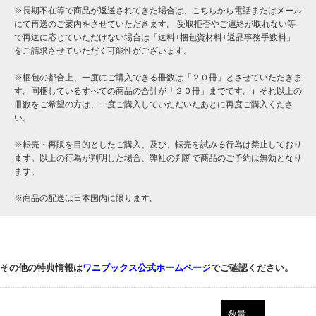
※長期不在等で商品が返送されてきた場合は、こちらから電話またはメール
にて再送のご案内をさせていただきます。 受取拒否やご連絡が取れない等
で再送に応じていただけない場合は「送料+梱包資材料+返品事務手数料」
をご請求させていただく可能性がございます。
※梱包の都合上、一度にご購入できる冊数は「２０冊」とさせていただきま
す。同梱しているすべての商品の合計が「２０冊」までです。）それ以上の
冊数をご希望の方は、一度ご購入していただいたあとに再度ご購入くださ
い。
※転売・再販を目的としたご購入、及び、転売を試みる行為は禁止しており
ます。以上の行為が判明した場合、弊社の判断で商品のご予約は無効となり
ます。
※商品の配送は日本国内に限ります。
その他の特典情報は
ワニブックス公式ホームページ
でご確認ください。
数量