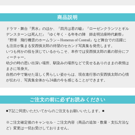
商品説明
ドラマ・舞台『男水』のほか、『四月は君の嘘』『ローゼンクランツとギル
デンスターンは死んだ』『ゆく年く・る年冬の陣 師走明治座時代劇祭』
『野球 飛行機雲のホームラン～Homerun of Contrail』など舞台での活躍に
も注目が集まる安西慎太郎の待望のセカンド写真集を発売します。
いつも何かの役を演じているからこそ、本作では安西慎太郎の素の部分にフ
ィーチャー。
幼少の時の思い出深い場所、馴染みの場所などで見せるありのままの表情は
まさに等身大。
自然の中で魅せた逞しく男らしい姿からは、現在進行形の安西慎太郎の心情
が伝わり、写真集全体から24歳の今を感じることができます。
ご注文の前に必ずお読みください
■下記ご同意いただいてからのご注文をお願いいたします。■
※ご注文確定後のキャンセル・ご注文内容（商品の追加・数量・支払方法な
ど）変更は一切お受けしておりません。