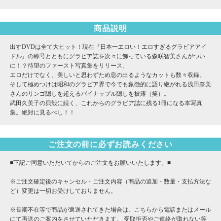
商品説明
出すDVDは全て大ヒット！現在『日本一エロい！エロすぎるグラビアアイ
ドル』の称号とともにグラビア誌を次々に飾っている森咲智美さんがつい
に！？待望のファースト写真集をリリース。
エロだけでなく、美しいと思わずため息の出るようなカットも数々収録。
そして極めつけは昭和のグラビア界で今でも象徴的に語り継がれる浅田奈美
さんのリンゴ隠しを超えるパイナップル隠しを披露（笑）。
武田久美子の貝殻に続く、これからのグラビア誌に残る1冊になる本写真
集。絶対に見るべし！！
ご注文の前に必ずお読みください
■下記ご同意いただいてからのご注文をお願いいたします。■
※ご注文確定後のキャンセル・ご注文内容（商品の追加・数量・支払方法な
ど）変更は一切お受けしておりません。
※長期不在等で商品が返送されてきた場合は、こちらから電話またはメール
にて再送のご案内をさせていただきます。 受取拒否やご連絡が取れない等