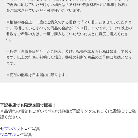
で再送に応じていただけない場合は「送料+梱包資材料+返品事務手数料」
をご請求させていただく可能性がございます。
※梱包の都合上、一度にご購入できる冊数は「２０冊」とさせていただきま
す。同梱しているすべての商品の合計が「２０冊」までです。）それ以上の
冊数をご希望の方は、一度ご購入していただいたあとに再度ご購入くださ
い。
※転売・再販を目的としたご購入、及び、転売を試みる行為は禁止しており
ます。以上の行為が判明した場合、弊社の判断で商品のご予約は無効となり
ます。
※商品の配送は日本国内に限ります。
下記書店でも限定企画で販売！
※品切れの場合もございますので詳細は下記リンク先もしくは店舗にてご確
認ください。
セブンネット
→生写真
ワニマル
→生写真